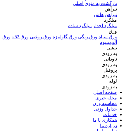
بازگشت به منوی اصلی
تیرآهن
تیرآهن
هاش
میلگرد
میلگرد آجدار
میلگرد ساده
ورق
ورق سیاه
ورق رنگی
ورق گاوانیزه
ورق روغنی
ورق st52
ورق
آلومینیوم
نبشی
به زودی
ناودانی
به زودی
پروفیل
به زودی
لوله
به زودی
صفحه اصلی
مجله خبری
محاسبه وزن
جداول وزنی
خدمات
همکاری با ما
درباره ما