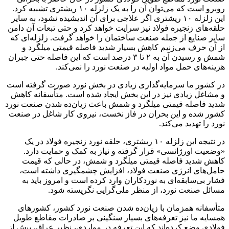
روبرو است که می‌توان آن را به یک زلزله ۱۰ ریشتری تشبیه کرد.
این زلزله ۱۰ ریشتری اگر علاجی برای آن اندیشیده نشود، به سایر
حلقه‌های زنجیره فولاد نیز سرایت خواهد کرد و حتی تبعات آن دامن
سایر صنایع از جمله صنعت ساختمان را خواهد گرفت. زلزله‌ای که
از آن حرف می‌زنیم کاهش بسیار شدید فاصله قیمتی میلگرد و
شمش و رسیدن آن به ۲ تا ۳ درصد است که این فاصله حتی جبران
هزینه‌های حمل مواد اولیه در صنعت نورد را نمی‌کند.
در کشور ما سرمایه‌گذاری زیادی در بخش نورد صورت گرفته است
و مشاغل زیادی نیز در این بخش ایجاد شده است. متأسفانه کاهش
شدید فاصله قیمتی میلگرد و شمش باعث زیان‌ده شدن صنعت نورد
کشور شده و این بحران در فاز نخست، نیروی کار شاغل در صنعت
نورد را تهدید می‌کند.
در نتیجه این زلزله ۱۰ ریشتری، حلقه نورد زنجیره فولاد در یک
«وضعیت اورژانسی» قرار گرفته و نیاز به کمک و حمایت دارد.
کاهش شدید فاصله قیمتی میلگرد و شمش، در حالی که قیمت
حامل‌های انرژی صنعت فولاد، افزایش چشمگیری داشته است،
فشار بی‌سابقه‌ای به نوردکاران وارد کرده است و امروز باید به
مسائل صنعت نورد، از منظر ملی‌گرایی نگریسته شود.
متأسفانه همزمان با زیان‌ده شدن صنعت نورد کشور، کشورهای
همسایه ما نیز تعرفه‌های بسیار سنگینی بر صادرات مقاطع طویل
فولادی وضع کرده‌اند که این تعرفه در مواردی، نظیر عراق، بیش از