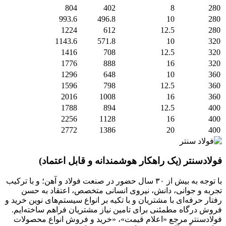
804
402
8
280
993.6
496.8
10
280
1224
612
12.5
280
1143.6
571.8
10
320
1416
708
12.5
320
1776
888
16
320
1296
648
10
360
1596
798
12.5
360
2016
1008
16
360
1788
894
12.5
400
2256
1128
16
400
2772
1386
20
400
فولادسنتر (یک راهکار هوشمندانه و قابل اعتماد)
با توجه به بیش از ۳۰ سال حضور در صنعت فولاد و آهن؛ و با ترکیب
تجربه و جوانی، دانش، نیروی انسانی متخصص، اعتقاد به حسن
رفتار حرفه‌ای با مشتریان و با تکیه بر انواع سیستم‌های نوین خرید و
فروش درگاه مطمئنی برای تامین نیاز مشتریان فراهم ساخته‌ایم.
فولادسنتر مرجع «اعلام قیمت»، «خرید و فروش انواع محصولات