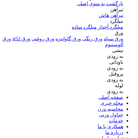
بازگشت به منوی اصلی
تیرآهن
تیرآهن
هاش
میلگرد
میلگرد آجدار
میلگرد ساده
ورق
ورق سیاه
ورق رنگی
ورق گاوانیزه
ورق روغنی
ورق st52
ورق
آلومینیوم
نبشی
به زودی
ناودانی
به زودی
پروفیل
به زودی
لوله
به زودی
صفحه اصلی
مجله خبری
محاسبه وزن
جداول وزنی
خدمات
همکاری با ما
درباره ما