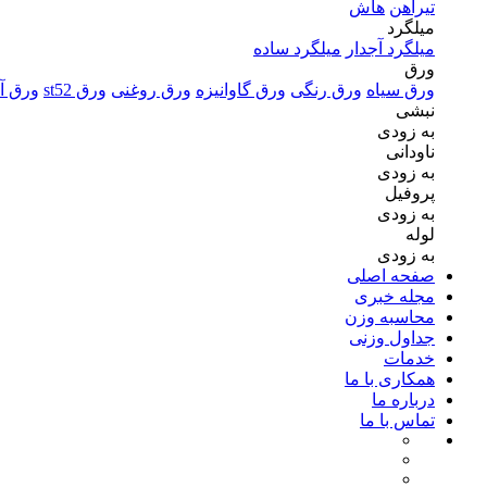
تیرآهن
هاش
میلگرد
میلگرد آجدار
میلگرد ساده
ورق
ورق سیاه
ورق رنگی
ورق گاوانیزه
ورق روغنی
ورق st52
ورق آل
نبشی
به زودی
ناودانی
به زودی
پروفیل
به زودی
لوله
به زودی
صفحه اصلی
مجله خبری
محاسبه وزن
جداول وزنی
خدمات
همکاری با ما
درباره ما
تماس با ما