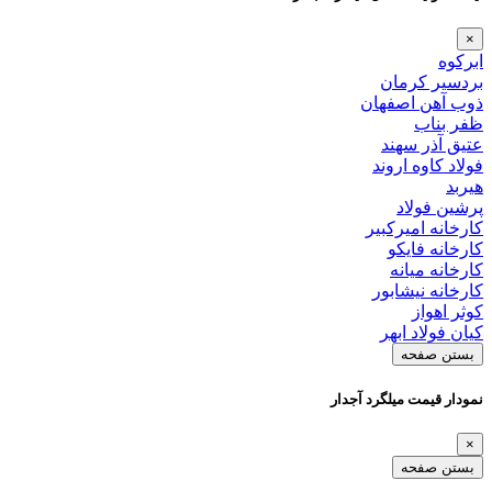
×
ابرکوه
بردسیر کرمان
ذوب آهن اصفهان
ظفر بناب
عتیق آذر سهند
فولاد کاوه اروند
هیربد
پرشین فولاد
کارخانه امیرکبیر
کارخانه فایکو
کارخانه میانه
کارخانه نیشابور
کوثر اهواز
کیان فولاد ابهر
بستن صفحه
نمودار قیمت میلگرد آجدار
×
بستن صفحه