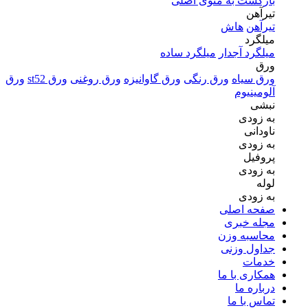
بازگشت به منوی اصلی
تیرآهن
تیرآهن
هاش
میلگرد
میلگرد آجدار
میلگرد ساده
ورق
ورق سیاه
ورق رنگی
ورق گاوانیزه
ورق روغنی
ورق st52
ورق
آلومینیوم
نبشی
به زودی
ناودانی
به زودی
پروفیل
به زودی
لوله
به زودی
صفحه اصلی
مجله خبری
محاسبه وزن
جداول وزنی
خدمات
همکاری با ما
درباره ما
تماس با ما