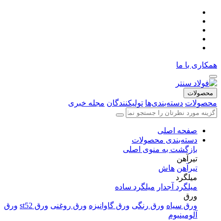
همکاری با ما
محصولات
محصولات
دسته‌بندی‌ها
تولیکنندگان
مجله خبری
صفحه اصلی
دسته‌بندی محصولات
بازگشت به منوی اصلی
تیرآهن
تیرآهن
هاش
میلگرد
میلگرد آجدار
میلگرد ساده
ورق
ورق سیاه
ورق رنگی
ورق گاوانیزه
ورق روغنی
ورق st52
ورق
آلومینیوم