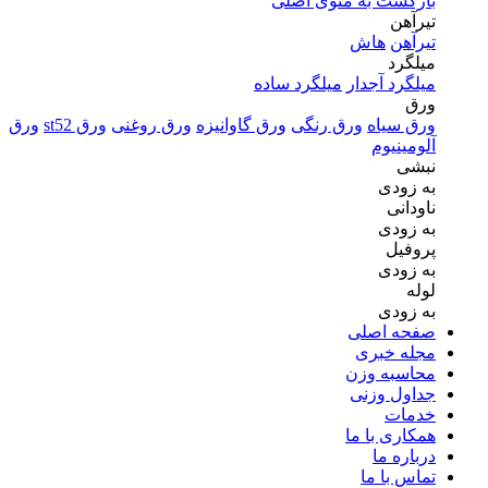
بازگشت به منوی اصلی
تیرآهن
تیرآهن
هاش
میلگرد
میلگرد آجدار
میلگرد ساده
ورق
ورق سیاه
ورق رنگی
ورق گاوانیزه
ورق روغنی
ورق st52
ورق
آلومینیوم
نبشی
به زودی
ناودانی
به زودی
پروفیل
به زودی
لوله
به زودی
صفحه اصلی
مجله خبری
محاسبه وزن
جداول وزنی
خدمات
همکاری با ما
درباره ما
تماس با ما