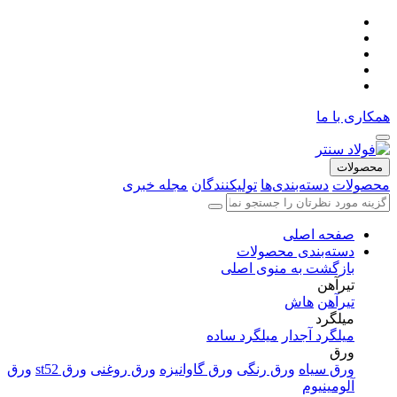
همکاری با ما
محصولات
محصولات
دسته‌بندی‌ها
تولیکنندگان
مجله خبری
صفحه اصلی
دسته‌بندی محصولات
بازگشت به منوی اصلی
تیرآهن
تیرآهن
هاش
میلگرد
میلگرد آجدار
میلگرد ساده
ورق
ورق سیاه
ورق رنگی
ورق گاوانیزه
ورق روغنی
ورق st52
ورق
آلومینیوم