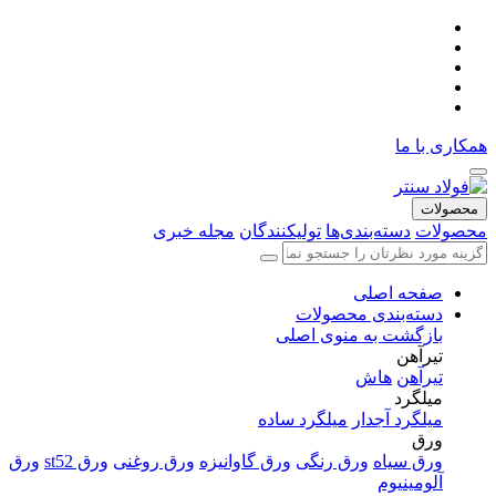
همکاری با ما
محصولات
محصولات
دسته‌بندی‌ها
تولیکنندگان
مجله خبری
صفحه اصلی
دسته‌بندی محصولات
بازگشت به منوی اصلی
تیرآهن
تیرآهن
هاش
میلگرد
میلگرد آجدار
میلگرد ساده
ورق
ورق سیاه
ورق رنگی
ورق گاوانیزه
ورق روغنی
ورق st52
ورق
آلومینیوم