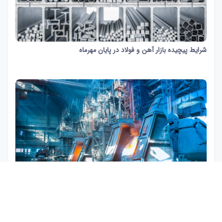
شرایط پیچیده بازار آهن و فولاد در پایان مهرماه
20 ثانیه
927
تولید محصولات فولادی با کاهش ۱.۲ درصدی همراه شد
1 دقیقه و 17 ثانیه
393