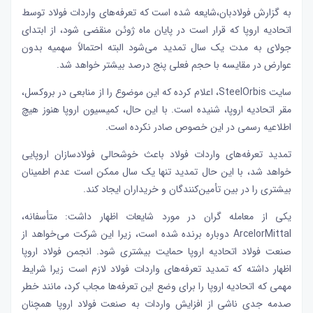
به گزارش فولادبان،شایعه شده است که تعرفه‌های واردات فولاد توسط
اتحادیه اروپا که قرار است در پایان ماه ژوئن منقضی شود، از ابتدای
جولای به مدت یک سال تمدید می‌شود البته احتمالاً سهمیه بدون
عوارض در مقایسه با حجم فعلی پنج درصد بیشتر خواهد شد.
سایت SteelOrbis، اعلام کرده که این موضوع را از منابعی در بروکسل،
مقر اتحادیه اروپا، شنیده است. با این حال، کمیسیون اروپا هنوز هیچ
اطلاعیه رسمی در این خصوص صادر نکرده است.
تمدید تعرفه‌های واردات فولاد باعث خوشحالی فولادسازان اروپایی
خواهد شد، با این حال تمدید تنها یک سال ممکن است عدم اطمینان
بیشتری را در بین تأمین‌کنندگان و خریداران ایجاد کند.
یکی از معامله گران در مورد شایعات اظهار داشت: متأسفانه،
ArcelorMittal دوباره برنده شده است، زیرا این شرکت می‌خواهد از
صنعت فولاد اتحادیه اروپا حمایت بیشتری شود. انجمن فولاد اروپا
اظهار داشته که تمدید تعرفه‌های واردات فولاد لازم است زیرا شرایط
مهمی که اتحادیه اروپا را برای وضع این تعرفه‌ها مجاب کرد، مانند خطر
صدمه جدی ناشی از افزایش واردات به صنعت فولاد اروپا همچنان