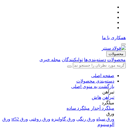
همکاری با ما
محصولات
محصولات
دسته‌بندی‌ها
تولیکنندگان
مجله خبری
صفحه اصلی
دسته‌بندی محصولات
بازگشت به منوی اصلی
تیرآهن
تیرآهن
هاش
میلگرد
میلگرد آجدار
میلگرد ساده
ورق
ورق سیاه
ورق رنگی
ورق گاوانیزه
ورق روغنی
ورق st52
ورق
آلومینیوم