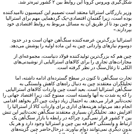
شکل‌گیری ویروس کرونا این روابط بین ۲ کشور تیره‌تر شد.
وزیر بازرگانی استرالیا معتقد است تصمیم این کمیسیون ناامید‌کننده
بوده است، زیرا گفتمان اقتصادی«یک گردهمایی مهم برای استرالیا
و چین بود تا از طریق آن به مسائل مربوط به روابط اقتصادی خود
بپردازند.»
استرالیا بزرگ‌ترین عرضه‌کننده سنگ‌آهن جهان است و در حدود
دو‌سوم نیازهای وارداتی چین به این ماده اولیه را پوشش می‌دهد.
چین هم که بزرگ‌ترین تولید‌کننده فولاد دنیاست، مجموعه‌ای از
مجازات‌های تجاری را برای کالاهای استرالیایی از نوشیدنی‌های
الکلی تا زغال‌سنگ در نظر گرفته است.
تجارت سنگ‌آهن تا کنون در سطح گسترده‌ای ادامه داشته، اما
تحلیلگران معتقدند چین به دنبال راه‌های کاهش وابستگی به
سنگ‌آهن استرالیا است. بعید است چین واردات کالاهای استرالیایی
را که به شدت به آنها وابسته است، ممنوع کند، زیرا اقتصاد جهانی را
تحت‌تأثیر قرار می‌دهد. به احتمال زیاد دولت چین اگر بخواهد اقدامی
انجام دهد می‌تواند هزینه‌های اداری برای واردات کالا از استرالیا را
افزایش دهد. تحلیلگران بسیاری معتقدند سنگ‌آهن تحت‌تاثیر این تنش
بین ۲ کشور قرار نمی‌گیرد چرا‌که در رابطه با بازار سنگ‌آهن یک
ارتباط و وابستگی ۲طرفه بین چین و استرالیا وجود دارد و هر یک
بدون دیگری نمی‌توانند دوام بیاورند. درحال‌حاضر چین گزینه‌های