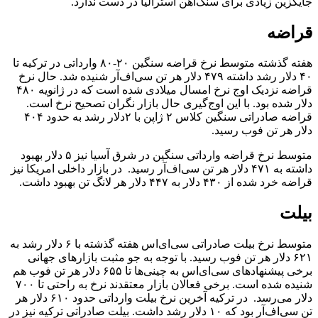
جایگزین زیادی برای سنگ‌‌آهن استرالیا در دست ندارد.
قراضه
هفته گذشته متوسط نرخ قراضه سنگین ۲۰-۸۰ وارداتی در ترکیه تا
۴۰ دلار رشد داشته ۴۷۹ دلار هر تن سی‌اف‌آر شنیده شد. حال نرخ
قراضه نزدیک اوج نرخ امسال میلادی شده است که در ژانویه ۴۸۰
دلار شده بود. با این اوج‌گیری حال بازار نگران تصحیح نرخ است.
قراضه صادراتی سنگین کلاس ۲ ژاپن با ۲دلار رشد به حدود ۴۰۴
دلار هر تن فوب رسید.
متوسط نرخ قراضه وارداتی سنگین در شرق آسیا نیز ۵ دلار بهبود
داشته به ۴۷۱ دلار هر تن سی‌اف‌آر رسید. در بازار داخلی امریکا نیز
قراضه خرد شده از ۴۳۰ دلار به ۴۴۷ دلار هر لانگ تن بهبود داشت.
بیلت
متوسط نرخ بیلت صادراتی سی‌ای‌اس هفته گذشته با ۶ دلار رشد به
۶۲۱ دلار هر تن فوب رسید. با توجه به جو مثبت بازارهای جهانی
برخی پیشنهاد‌های سی‌ای‌‌اس به چینی‌ها تا ۶۵۵ دلار هر تن فوب هم
شنیده شده است. برخی فعالان بازار معتقدند نرخ به راحتی تا ۷۰۰
دلار می‌رسد. در ترکیه آخرین نرخ بیلت وارداتی حدود ۶۱۰ دلار هر
تن سی‌اف‌آر بود که ۱۰ دلار رشد داشت. بیلت صادراتی ترکیه نیز در