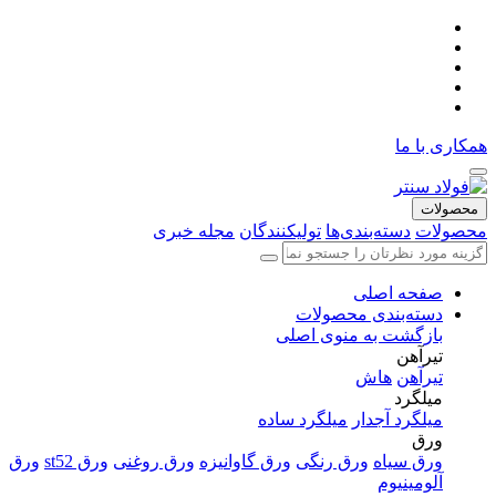
همکاری با ما
محصولات
محصولات
دسته‌بندی‌ها
تولیکنندگان
مجله خبری
صفحه اصلی
دسته‌بندی محصولات
بازگشت به منوی اصلی
تیرآهن
تیرآهن
هاش
میلگرد
میلگرد آجدار
میلگرد ساده
ورق
ورق سیاه
ورق رنگی
ورق گاوانیزه
ورق روغنی
ورق st52
ورق
آلومینیوم