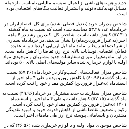
جدید و هزینه‌های ناشی از اعمال سیستم مالیاتی نامناسب، ازجمله
مسائل تهدیدکننده تولید و استمرار فعالیت بنگاه‌های اقتصادی بوده
است.
شاخص مدیران خرید (تعدیل فصلی نشده) برای کل اقتصاد ایران در
خردادماه عدد ۵۳.۲۸ محاسبه شده است که نسبت به ماه گذشته
(۵۷.۳۰) کاهش داشته است. شاخص کل، کندترین رشد در ۴ ماهه
اخیر (به غیراز فروردین‌ماه) را نشان می‌دهد. در خردادماه بسیاری
از شرکت‌ها شرایط را مانند ماه قبل ارزیابی کرده‌اند و به عقیده
فعالان اقتصادی نوسانات بالای نرخ ارز، تقاضا را کاهش داده است.
در این ماه به‌غیراز میزان سفارشات جدید مشتریان و موجودی مواد
اولیه یا لوازم خریداری‌شده سایر مؤلفه‌های اصلی بالای ۵۰ بوده‌اند.
شاخص میزان فعالیت‌های کسب‌وکار در خردادماه (۵۷.۲۶) نسبت
به ماه گذشته (۶۰.۹۶) با کاهش روبرو بوده و طی ۴ ماه اخیر از
اسفندماه (به‌غیراز فروردین) کمترین مقدار خود را ثبت کرده است.
شاخص میزان سفارشات جدید مشتریان در خرداد (۴۹.۹۶) نسبت به
ماه گذشته (۵۷.۱۵) کاهش داشته و طی ۴ ماه اخیر از اسفندماه
۱۴۰۱ (به‌غیراز فروردین) کمترین مقدار خود را ثبت کرده است.
رکود و تضعیف تقاضا ناشی از کاهش قدرت خرید و کمبود نقدینگی
مشتریان و نابسامانی پیوسته نرخ ارز طی ماه‌های اخیر است.
شاخص موجودی مواد اولیه و یا لوازم خریداری شده (۴۶.۵۶) که در