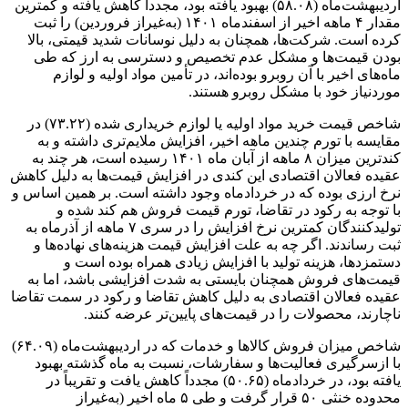
اردیبهشت‌ماه (۵۸.۰۸) بهبود یافته بود، مجدداً کاهش یافته و کمترین
مقدار ۴ ماهه اخیر از اسفندماه ۱۴۰۱ (به‌غیراز فروردین) را ثبت
کرده است. شرکت‌ها، همچنان به دلیل نوسانات شدید قیمتی، بالا
بودن قیمت‌ها و مشکل عدم تخصیص و دسترسی به ارز که طی
ماه‌های اخیر با آن روبرو بوده‌اند، در تأمین مواد اولیه و لوازم
موردنیاز خود با مشکل روبرو هستند.
شاخص قیمت خرید مواد اولیه یا لوازم خریداری شده (۷۳.۲۲) در
مقایسه با تورم چندین ماهه اخیر، افزایش ملایم‌تری داشته و به
کندترین میزان ۸ ماهه از آبان ماه ۱۴۰۱ رسیده است، هر چند به
عقیده فعالان اقتصادی این کندی در افزایش قیمت‌ها به دلیل کاهش
نرخ ارزی بوده که در خردادماه وجود داشته است. بر همین اساس و
با توجه به رکود در تقاضا، تورم قیمت فروش هم کند شده و
تولیدکنندگان کمترین نرخ افزایش را در سری ۷ ماهه از آذرماه به
ثبت رساندند. اگر چه به علت افزایش قیمت هزینه‌های نهاده‌ها و
دستمزدها، هزینه تولید با افزایش زیادی همراه بوده است و
قیمت‌های فروش همچنان بایستی به شدت افزایشی باشد، اما به
عقیده فعالان اقتصادی به دلیل کاهش تقاضا و رکود در سمت تقاضا
ناچارند، محصولات را در قیمت‌های پایین‌تر عرضه کنند.
شاخص میزان فروش کالا‌ها و خدمات که در اردیبهشت‌ماه (۶۴.۰۹)
با ازسرگیری فعالیت‌ها و سفارشات، نسبت به ماه گذشته بهبود
یافته بود، در خردادماه (۵۰.۶۵) مجدداً کاهش یافت و تقریباً در
محدوده خنثی ۵۰ قرار گرفت و طی ۵ ماه اخیر (به‌غیراز