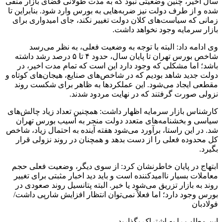
سال اخیر، چنین وضعیتی نبود که به مدت طولانی فضای بازار منفی
شده و از طرف دولت نیز ضربه‌هایی به بورس وارد ‌شود. بنابراین تا
زمانی که سیاست‌های کلان دولت تغییر نکند، جای امیدواری برای
بازار سرمایه وجود نخواهد داشت.
وی ادامه داد: البته با توجه به وضعیت فعلی، به نظر می‌رسد
شاخص بورس تهران تا پایان سال، حدود ۴ تا ۵ درصد رشد داشته
باشد؛ اما مشکلی که وجود دارد این است که تمام مدت اخیر، در
دولت جدید شاهد بودیم که در شاخص‌های صنایع، هیجان‌های کوتاه و
مقطعی ایجاد می‌شود. این عملکردها به ظاهر برای شکست روند
نزولی صورت گرفتند که در نهایت مردود شدند.
کارشناس بازار سرمایه اظهار داشت: همچنین تعداد زیاد چالش‌های
سیاسی و بخشنامه‌های متعدد دولت منجر به آسیب بورس تهران
شد. در این راستا، برآورد می‌شود هفته آینده به احتمال زیاد، شاخص
کل محدوده فعلی را از دست بدهد و همچنان در روند نزولی قرار
بگیرد.
ابتهاج در پایان خاطرنشان کرد: از سوی دیگر، وضعیت فعلی حجم
معاملات بسیار ناامیدکننده است و باید دید اخبار مثبتی برای تغییر
روند به بازار تزریق می‌شود یا خیر. البته پتانسیل روند صعودی در
بورس وجود دارد؛ اما فعلاً نمی‌توان انتظار افزایش شارپی داشت/
فولادبان
این مطلب را به اشتراک بگذارید