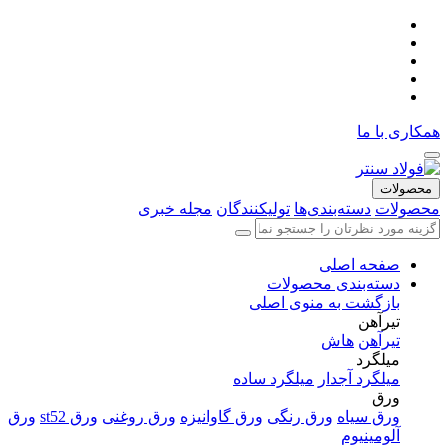
همکاری با ما
محصولات
محصولات
دسته‌بندی‌ها
تولیکنندگان
مجله خبری
صفحه اصلی
دسته‌بندی محصولات
بازگشت به منوی اصلی
تیرآهن
تیرآهن
هاش
میلگرد
میلگرد آجدار
میلگرد ساده
ورق
ورق سیاه
ورق رنگی
ورق گاوانیزه
ورق روغنی
ورق st52
ورق
آلومینیوم