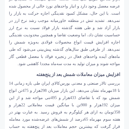
عرضه معضل وجود دارد و انبار واحدهای نورد خالی از محصول شده
است. با این حال، مشکل کمبود نقدینگی اجازه حرکت به بازار را
نمی‌‌‌دهد. تشدید تنش در منطقه خاورمیانه موجب رشد نرخ ارز در
بازار آزاد شد و طی هفته گذشته بازار فولاد نسبت به نرخ ارز
حساسیت نشان داد، اما وضعیت تقاضا و همچنین محدودیت نقدینگی
اجازه افزایش قیمت انواع محصولات فولادی به‌ویژه شمش را
نمی‌‌‌دهد. از طرفی طبق سال‌های گذشته پیش‌بینی می‌شود که طی
ماه‌های آینده واحدهای فعال در زنجیره فولاد با معضل قطعی گاز
مواجه ‌‌‌شوند و میزان تولید به مدت سه‌ماه مجددا کاهشی شود.
افزایش میزان معاملات شمش بعد از پنج‌هفته
بررسی تالار صنعتی و معدنی بورس‌کالای ایران طی بازه زمانی 14
تا 18مهرماه نشان می‌دهد، این بازار میزبان 298‌هزار و 475تن انواع
شمش بود که با تقاضای 433‌هزار و 495تنی مواجه شد و از این
میزان 192‌هزار و 900تن با میانگین قیمت معاملاتی 22‌هزار و
358تومان به ازای هر کیلوگرم به فروش رسید. به عبارت بهتر در
هفته سوم مهرماه 65‌درصد از شمش‌‌‌های عرضه‌شده مورد معامله
قرار گرفت که بیشترین حجم معاملات بعد از پنج‌هفته به حساب