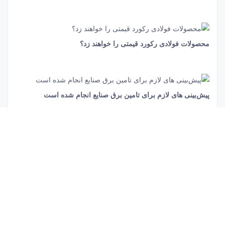
محصولات فولادی رکورد قیمتی را خواهند زد؟
42 ثانیه
1339
پیش‌بینی های لازم برای تامین برق صنایع انجام شده است
1 دقیقه و 25 ثانیه
932
تولید محصولات فولادی با کاهش ۱.۲ درصدی همراه شد
1 دقیقه و 17 ثانیه
392
آهن با وجود رکود بازار باز هم گران تر شد
18 ثانیه
1451