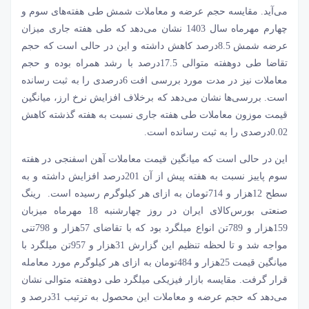
می‌‌‌آید. مقایسه حجم عرضه و معاملات شمش طی هفته‌های سوم و
چهارم مهرماه سال 1403 نشان می‌دهد که طی هفته جاری میزان
عرضه شمش 8.5‌درصد کاهش داشته و این در حالی است که حجم
تقاضا طی دوهفته متوالی 17.5‌درصد با رشد همراه بوده و حجم
معاملات نیز در مدت مورد بررسی افت 6درصدی را به ثبت رسانده
است. بررسی‌‌‌ها نشان می‌دهد که برخلاف افزایش نرخ ارز، میانگین
قیمت موزون معاملات طی هفته جاری نسبت به هفته گذشته کاهش
0.02درصدی را به ثبت رسانده است.
این در حالی است که میانگین قیمت معاملات آهن اسفنجی در هفته
سوم پاییز نسبت به هفته پیش از آن 201‌درصد افزایش داشته و به
سطح 12‌هزار و 714تومان به ازای هر کیلوگرم رسیده است. رینگ
صنعتی بورس‌کالای ایران در روز چهارشنبه 18 مهرماه میزبان
159‌هزار و 789تن انواع میلگرد بود که با تقاضای 57‌هزار و 798تنی
مواجه شد و تا لحظه تنظیم این گزارش 31‌هزار و 957تن میلگرد با
میانگین قیمت 25‌هزار و 484تومان به ازای هر کیلوگرم مورد معامله
قرار گرفت. مقایسه بازار فیزیکی میلگرد طی دوهفته متوالی نشان
می‌دهد که حجم عرضه و معاملات این محصول به ترتیب 31‌درصد و