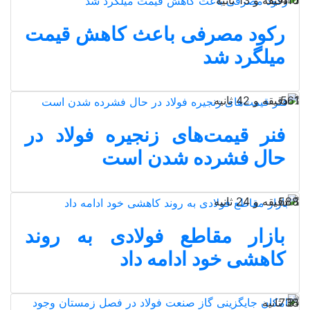
رکود مصرفی باعث کاهش قیمت
میلگرد شد
1 دقیقه و 42 ثانیه
561
فنر قیمت‌های زنجیره فولاد در
حال فشرده شدن است
1 دقیقه و 24 ثانیه
588
بازار مقاطع فولادی به روند
کاهشی خود ادامه داد
31 ثانیه
738