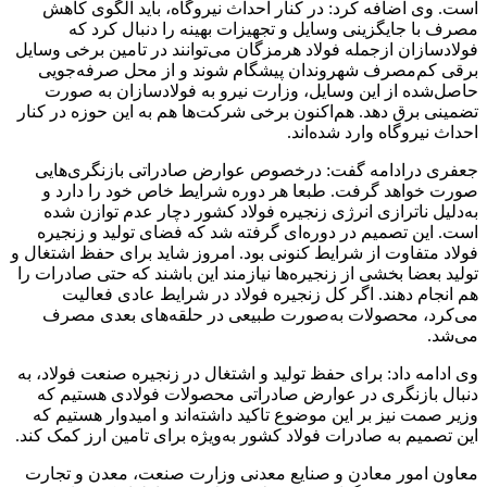
است. وی اضافه کرد: در کنار احداث نیروگاه، باید الگوی کاهش
مصرف با جایگزینی وسایل و تجهیزات بهینه را دنبال کرد که
فولادسازان ازجمله فولاد هرمزگان می‌توانند در تامین برخی وسایل
برقی کم‌مصرف شهروندان پیشگام شوند و از محل صرفه‌جویی
حاصل‌شده از این وسایل، وزارت نیرو به فولادسازان به صورت
تضمینی برق دهد. هم‌اکنون برخی شرکت‌ها هم به این حوزه در کنار
احداث نیروگاه وارد شده‌اند.
جعفری درادامه گفت: درخصوص عوارض صادراتی بازنگری‌هایی
صورت خواهد گرفت. طبعا هر دوره شرایط خاص خود را دارد و
به‌دلیل ناترازی انرژی زنجیره فولاد کشور دچار عدم توازن شده
است. این تصمیم در دوره‌ای گرفته شد که فضای تولید و زنجیره
فولاد متفاوت از شرایط کنونی بود. امروز شاید برای حفظ اشتغال و
تولید بعضا بخشی از زنجیره‌ها نیازمند این باشند که حتی صادرات را
هم انجام دهند. اگر کل زنجیره فولاد در شرایط عادی فعالیت
می‌کرد، محصولات به‌صورت طبیعی در حلقه‌های بعدی مصرف
می‌شد.
وی ادامه داد: برای حفظ تولید و اشتغال در زنجیره صنعت فولاد، به
دنبال بازنگری در عوارض صادراتی محصولات فولادی هستیم که
وزیر صمت نیز بر این موضوع تاکید داشته‌اند و امیدوار هستیم که
این تصمیم به صادرات فولاد کشور به‌ویژه برای تامین ارز کمک کند.
معاون امور معادن و صنایع معدنی وزارت صنعت، معدن و تجارت