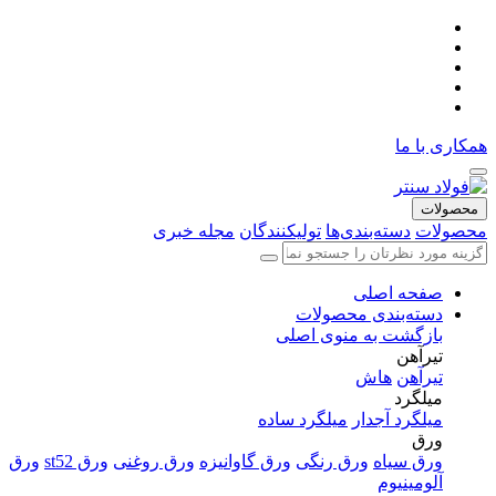
همکاری با ما
محصولات
محصولات
دسته‌بندی‌ها
تولیکنندگان
مجله خبری
صفحه اصلی
دسته‌بندی محصولات
بازگشت به منوی اصلی
تیرآهن
تیرآهن
هاش
میلگرد
میلگرد آجدار
میلگرد ساده
ورق
ورق سیاه
ورق رنگی
ورق گاوانیزه
ورق روغنی
ورق st52
ورق
آلومینیوم