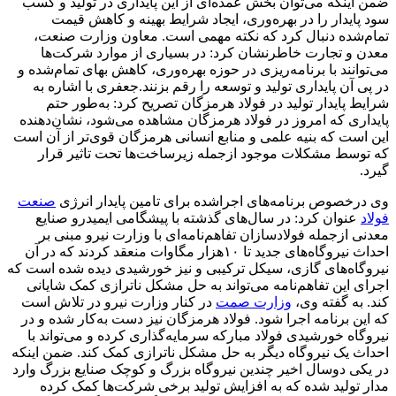
ضمن اینکه می‌توان بخش عمده‌ای از این پایداری در تولید و کسب
سود پایدار را در بهره‌وری، ایجاد شرایط بهینه و کاهش قیمت
تمام‌شده دنبال کرد که نکته مهمی است. معاون وزارت صنعت،
معدن و تجارت خاطرنشان کرد: در بسیاری از موارد شرکت‌ها
می‌توانند با برنامه‌ریزی در حوزه بهره‌وری، کاهش بهای تمام‌شده و
در پی آن پایداری تولید و توسعه را رقم بزنند.جعفری با اشاره به
شرایط پایدار تولید در فولاد هرمزگان تصریح کرد: به‌طور حتم
پایداری که امروز در فولاد هرمزگان مشاهده می‌شود، نشان‌دهنده
این است که بنیه علمی و منابع انسانی هرمزگان قوی‌تر از آن است
که توسط مشکلات موجود ازجمله زیرساخت‌ها تحت تاثیر قرار
گیرد.
وی درخصوص برنامه‌های اجراشده برای تامین پایدار انرژی
صنعت
فولاد
عنوان کرد: در سال‌های گذشته با پیشگامی ایمیدرو صنایع
معدنی ازجمله فولادسازان تفاهم‌نامه‌ای با وزارت نیرو مبنی بر
احداث نیروگاه‌های جدید تا ۱۰هزار مگاوات منعقد کردند که در آن
نیروگاه‌های گازی، سیکل ترکیبی و نیز خورشیدی دیده شده است که
اجرای این تفاهم‌نامه می‌تواند به حل مشکل ناترازی کمک شایانی
کند. به گفته وی،
وزارت صمت
در کنار وزارت نیرو در تلاش است
که این برنامه اجرا شود. فولاد هرمزگان نیز دست به‌کار شده و در
نیروگاه خورشیدی فولاد مبارکه سرمایه‌گذاری کرده و می‌تواند با
احداث یک نیروگاه دیگر به حل مشکل ناترازی کمک کند. ضمن اینکه
در یکی دوسال اخیر چندین نیروگاه بزرگ و کوچک صنایع بزرگ وارد
مدار تولید شده که به افزایش تولید برخی شرکت‌ها کمک کرده