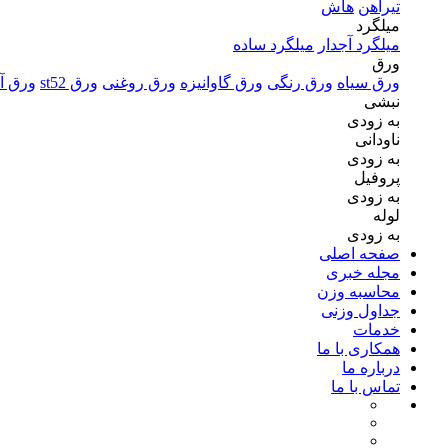
تیرآهن
هاش
میلگرد
میلگرد آجدار
میلگرد ساده
ورق
ورق سیاه
ورق رنگی
ورق گاوانیزه
ورق روغنی
ورق st52
ورق آل
نبشی
به زودی
ناودانی
به زودی
پروفیل
به زودی
لوله
به زودی
صفحه اصلی
مجله خبری
محاسبه وزن
جداول وزنی
خدمات
همکاری با ما
درباره ما
تماس با ما