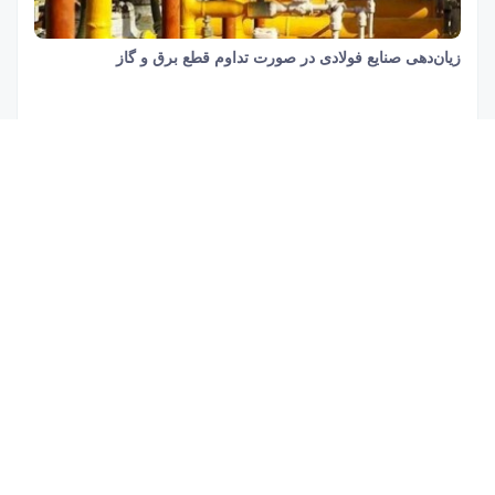
زیان‌دهی صنایع فولادی در صورت تداوم قطع برق و گاز
22 ثانیه
943
توسعه کمی یکی از اهداف اصلی صنایع فولادی کشور است
25 ثانیه
734