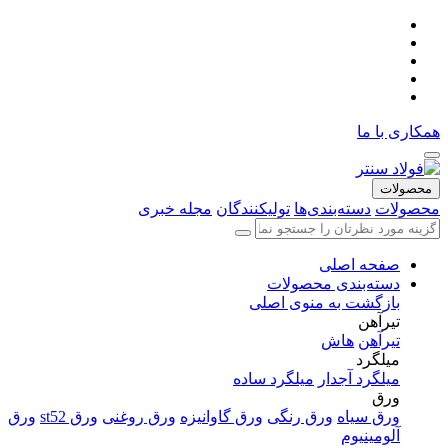
همکاری با ما
محصولات
محصولات
دسته‌بندی‌ها
تولیکنندگان
مجله خبری
صفحه اصلی
دسته‌بندی محصولات
بازگشت به منوی اصلی
تیرآهن
تیرآهن
هاش
میلگرد
میلگرد آجدار
میلگرد ساده
ورق
ورق سیاه
ورق رنگی
ورق گاوانیزه
ورق روغنی
ورق st52
ورق
آلومینیوم