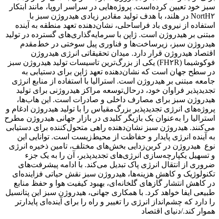
سبز خود تعیین کرده‌است. پروژه‌هایی در سراسر اروپا، مانند ابتکار
NortH۲ در هلند، با هدف تولید مقادیر زیادی هیدروژن سبز با
استفاده از نیروی باد فراساحلی، نشان‌دهنده تعهد منطقه به آینده
مبتنی بر هیدروژن است. ژاپن با سرمایه‌گذاری‌های گسترده در تولید
هیدروژن سبز، زیرساخت‌ها و فناوری پیل سوختی در خط‌مقدم
اقتصاد هیدروژن قرار دارد. میدان تحقیقاتی انرژی هیدروژن
فوکوشیما (FH۲R) یکی از بزرگ‌ترین تاسیسات تولید هیدروژن سبز
در سطح جهان است که نشان‌دهنده تعهد ژاپن برای دستیابی به
جامعه مبتنی بر هیدروژن است. استرالیا با استفاده از منابع انرژی
تجدیدپذیر فراوان خود، درحال‌توسعه مراکز هیدروژنی برای تولید
هیدروژن سبز برای مصارف داخلی و صادرات است. این هاب‌‌‌‌ها،
پروژه‌های انرژی تجدیدپذیر بزرگ‌مقیاس را با تولید هیدروژن ادغام و
استرالیا را به‌عنوان یک بازیگر کلیدی در بازار جهانی هیدروژن مطرح
می‌کنند. هیدروژن سبز نشان‌دهنده راهی متحول‌‌‌‌کننده برای دستیابی
به آینده انرژی پایدار و حفاظت از محیط‌زیست است. توانایی این
نوع هیدروژن در کربن‌‌‌‌زدایی بخش‌های مختلف، تامین ذخیره انرژی
و تسهیل یکپارچه‌سازی انرژی‌های تجدیدپذیر، آن را به یک جزء
ضروری از انتقال انرژی پاک تبدیل می‌کند. با ادامه پیشرفت‌های
تکنولوژیک و کاهش هزینه‌‌‌‌ها، هیدروژن سبز نقش حیاتی فزاینده‌ای
در کاهش انتشار گازهای گلخانه‌ای، بهبود کیفیت هوا و حفظ منابع
طبیعی ایفا خواهد کرد. با همکاری جهانی، هیدروژن سبز این پتانسیل
را دارد که چشم‌‌‌‌انداز انرژی را تغییر و راه را برای آینده‌‌‌‌ای پایدارتر
هموار کند./دنیای اقتصاد