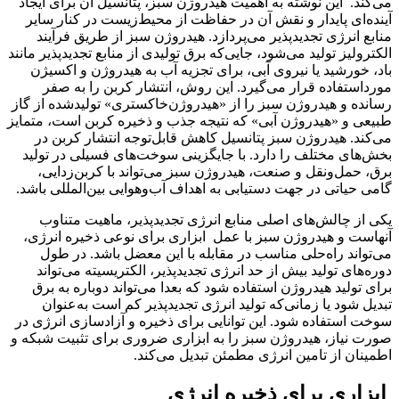
می‌کند. این نوشته به اهمیت هیدروژن سبز، پتانسیل آن برای ایجاد
آینده‌‌‌‌ای پایدار و نقش آن در حفاظت از محیط‌زیست در کنار سایر
منابع انرژی تجدیدپذیر می‌پردازد. هیدروژن سبز از طریق فرآیند
الکترولیز تولید می‌شود، جایی‌که برق تولیدی از منابع تجدیدپذیر مانند
باد، خورشید یا نیروی آبی، برای تجزیه آب به هیدروژن و اکسیژن
مورد‌استفاده قرار می‌گیرد. این روش، انتشار کربن را به صفر
رسانده و هیدروژن سبز را از «هیدروژن‌خاکستری» تولیدشده از گاز
طبیعی و «هیدروژن آبی» که نتیجه جذب و ذخیره کربن است، متمایز
می‌کند. هیدروژن سبز پتانسیل کاهش قابل‌توجه انتشار کربن در
بخش‌های مختلف را دارد. با جایگزینی سوخت‌های فسیلی در تولید
برق، حمل‌ونقل و صنعت، هیدروژن سبز می‌تواند با کربن‌‌‌‌زدایی،
گامی حیاتی در جهت دستیابی به اهداف آب‌و‌هوایی بین‌المللی باشد.
یکی از چالش‌های اصلی منابع انرژی تجدیدپذیر، ماهیت متناوب
آنهاست و هیدروژن سبز با عمل ابزاری برای نوعی ذخیره انرژی،
می‌تواند راه‌‌‌‌حلی مناسب در مقابله با این معضل باشد. در طول
دوره‌‌‌‌های تولید بیش از حد انرژی تجدیدپذیر، الکتریسیته می‌تواند
برای تولید هیدروژن استفاده شود که بعدا می‌تواند دوباره به برق
تبدیل شود یا زمانی‌که تولید انرژی تجدیدپذیر کم است به‌عنوان
سوخت استفاده شود. این توانایی برای ذخیره و آزادسازی انرژی در
صورت نیاز، هیدروژن سبز را به ابزاری ضروری برای تثبیت شبکه و
اطمینان از تامین انرژی مطمئن تبدیل می‌کند.
ابزاری برای ذخیره انرژی