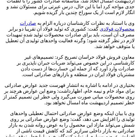
اردیبهشت امسال اتخاذ شد، متاسفانه صادرات کشور را با لطمات
جدی مواجه کرد اما با این حال، درس عبرتی برای مسئولان نشد و
انگار لازم است از یک سوراخ چندین بار گزیده شویم.
وی با استناد به نظرات کارشناسان درباره الزام به
صادرات
محصولات فولادی
گفت: کشوری که تولید فولاد آن تقریبا دو برابر
مصرف آن است، باید برای صادرات محصولات تولید شده تمهیدات
لازم در نظر گرفته شود؛ وگرنه فعالیت واحدهای تولیدی آن تعطیل
یا متوقف خواهد شد.
معاون فروش فولاد خراسان تصریح کرد: تصمیم‌های غیر
کارشناسی در این خصوص می‌تواند ضربات جبران ناپذیری بر
صادرات وارد آورد که از جمله این خسارت‌ها از دست دادن
مشتریان فولاد ایران در منطقه و بازارهای صادراتی است.
بختیاری در ادامه با اشاره به انتشار فهرست جدید عوارض صادراتی
برای مواد خام و نیمه خام، اظهارداشت: وضع این عوارض هرچند بر
روی محصولات میانی صورت می‌گیرد ولی خطر این تصمیم کمتر از
خطر تصمیم اردیبهشت ماه امسال نخواهد بود.
وی با بیان اینکه وضع عوارض صادراتی احتمال تعطیلی واحدهای
تولیدی را افزایش می دهد، گفت: وضع عوارض صادراتی بر روی
شمش می‌تواند مازاد این محصول را به عوض روانه شدن به بازار
صادراتی به بازار داخلی سرازیر کند که کاهش قیمت ناشی از
افزایش عرضه بسیاری از تولید کنندگان خرد را با خطر توقف تولید،