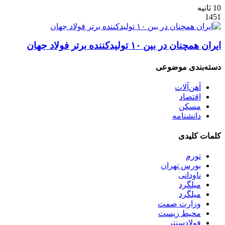
10 ثانیه
1451
ایران همچنان در بین ۱۰ تولیدکننده برتر فولاد جهان
دسته‌بندی موضوعی
آهن‌آلات
اقتصاد
مسکن
دانشنامه
کلمات کلیدی
تورم
بورس تهران
ناودانی
میلگرد
میلگرد
وزارت صمت
محیط زیست
فولادسنتر