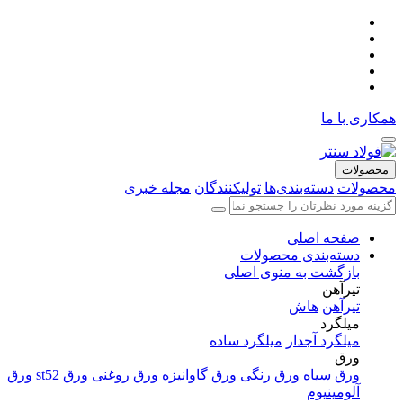
همکاری با ما
محصولات
محصولات
دسته‌بندی‌ها
تولیکنندگان
مجله خبری
صفحه اصلی
دسته‌بندی محصولات
بازگشت به منوی اصلی
تیرآهن
تیرآهن
هاش
میلگرد
میلگرد آجدار
میلگرد ساده
ورق
ورق سیاه
ورق رنگی
ورق گاوانیزه
ورق روغنی
ورق st52
ورق
آلومینیوم