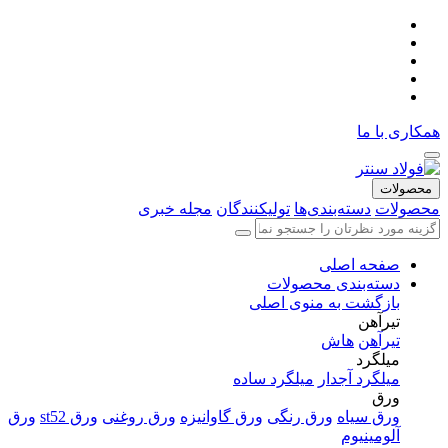
همکاری با ما
محصولات
محصولات
دسته‌بندی‌ها
تولیکنندگان
مجله خبری
صفحه اصلی
دسته‌بندی محصولات
بازگشت به منوی اصلی
تیرآهن
تیرآهن
هاش
میلگرد
میلگرد آجدار
میلگرد ساده
ورق
ورق سیاه
ورق رنگی
ورق گاوانیزه
ورق روغنی
ورق st52
ورق
آلومینیوم