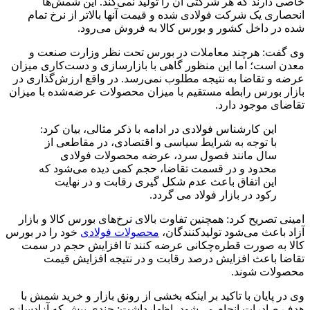
خاصی دارند که هر شرکتی آن را تولید نمی‌کند. این شمش‌ها
انحصاری یک شرکت فولادی شده و قیمت آنها بالاتر از نرخ تمام
شده در داخل کشور و بورس کالا به فروش می‌رود.
وی گفت: هرچند معاملات در بورس تحت نظر وزارت صنعت و
معدن است؛ اما این منظور گاهی با بازارسازی و دست‌کاری میزان
عرضه و تقاضا به نتیجه مطلوب نمی‌رسد. در واقع ارزش‌گذاری در
بازار بورس رابطه مستقیم با میزان محصولات عرضه‌شده با میزان
تقاضای موجود دارد.
این کارشناس فولادی در ادامه با ذکر مثالی، بیان کرد:
با توجه به شرایط سیاسی و اقتصادی، در مقاطعی از
سال مانند فصول سرد، عرضه محصولات فولادی
محدود و در قسمت تقاضا، حجم کمی دیده می‌شود که
این اتفاق باعث عدم شکل گیری رقابت و در نهایت
رکود در بازار فولاد می گردد.
امینی تصریح کرد: همچنین تفاوت بالای نرخ‌های بورس کالا و بازار
آزاد باعث می‌شود تولیدکنندگان،
محصولات فولادی
خود را در بورس
کالا به صورت قطره‌چکانی عرضه کنند تا افزایش حجم در سمت
تقاضا باعث افزایش درصد رقابت و در نتیجه افزایش قیمت
محصولات شوند.
وی در پایان با تاکید بر اینکه بخشی از رونق بازار و خرید شمش با
هدف صادرات انجام می‌شود، اظهارداشت: چندی پیش که آزادسازی