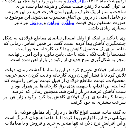
اردیبهشت ماه ۱۴۰۲،
بازار فولاد
و مسکن وارد رکود عجیبی شده که
می‌توان گفت بالا رفتن قیمت مسکن و هزینه تمام شده برای
ساخت و ساز از یک طرف و پایین آمدن قدرت خرید در این حوزه،
دو عامل اصلی در بروز این اتفاق محسوب می‌شوند. این موضوع به
صورت مستقیم روی قیمت
میلگرد
،
تیرآهن
و
پروفیل
نیز تاثیر
بسیاری زیادی داشت.
وی با تأکید بر اینکه از اوایل امسال تقاضای مقاطع فولادی، به شکل
چشمگیری کاهش پیدا کرده است، گفت: بر همین اساس، زمانی که
تقاضا برای یک محصول کاهش پیدا کند، کارخانه مجبور است
قیمت‌ها را ثابت نگه داشته یا حتی پایین بیاورد و این امر در نهایت،
منجر به شکل‌گیری موج جدیدی از رکود در بازار آهن شده است.
کارشناس فولادی تصریح کرد: در این راستا، با گذشت زمان، دولت
تلاش کرد تا با فشار آوردن روی کارخانه و ثابت کردن حجم عرضه
محصولات، قیمت مقاطع فولادی از قبیل قیمت تیرآهن را تثبیت کند
که البته این اقدام، با سهمیه‌بندی برق کارخانه‌ها نیز همراه بود و
سبب کاهش عرضه در بازار آهن شد. همچنین زمانی که عرضه
توسط کارخانه‌های بزرگ فولادی کاهش پیدا کرد، رکود بازار آهن نیز
سرعت بیشتری به خود گرفت.
به گفته بیات، قیمت انواع کالاها در بازار آزاد مقاطع فولادی با
بی‌ثباتی نرخ ارز، افزایش پیدا کرده؛ اما تقاضا همچنان کمرنگ است
و این افزایش نرخ دلار، نه تنها منجر به خرید و فروش و یا معاملات