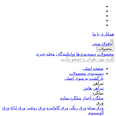
همکاری با ما
محصولات
محصولات
دسته‌بندی‌ها
تولیکنندگان
مجله خبری
صفحه اصلی
دسته‌بندی محصولات
بازگشت به منوی اصلی
تیرآهن
تیرآهن
هاش
میلگرد
میلگرد آجدار
میلگرد ساده
ورق
ورق سیاه
ورق رنگی
ورق گاوانیزه
ورق روغنی
ورق st52
ورق
آلومینیوم