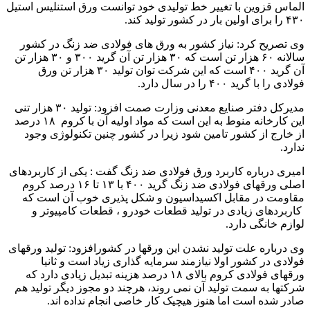
الماس قزوین با تغییر خط تولیدی خود توانست ورق استنلیس استیل
۴۳۰ را برای اولین بار در کشور تولید کند.
وی تصریح کرد: نیاز کشور به ورق های فولادی ضد زنگ در کشور
سالانه ۶۰ هزار تن است که ۳۰ هزار تن آن گرید ۳۰۰ و ۳۰ هزار تن
آن گرید ۴۰۰ است که این شرکت توان تولید ۳۰ هزار تن ورق
فولادی را با گرید ۴۰۰ را در سال دارد.
مدیرکل دفتر صنایع معدنی وزارت صمت افزود: تولید ۳۰ هزار تنی
این کارخانه منوط به این است که مواد اولیه آن با کروم ۱۸ درصد
از خارج از کشور تامین شود زیرا در کشور چنین تکنولوژی وجود
ندارد.
امیری درباره کاربرد ورق فولادی ضد زنگ گفت : یکی از کاربردهای
اصلی ورقهای فولادی ضد زنگ گرید ۴۰۰ با ۱۳ تا ۱۶ درصد کروم
مقاومت در مقابل اکسیداسیون و شکل پذیری خوب آن است که
کاربردهای زیادی در تولید قطعات خودرو ، قطعات کامپیوتر و
لوازم خانگی دارد.
وی درباره علت تولید نشدن این ورقها در کشورافزود: تولید ورقهای
فولادی در کشور اولا نیازمند سرمایه گذاری زیاد است و ثانیا
ورقهای فولادی کروم بالای ۱۸ درصد هزینه تبدیل زیادی دارد که
شرکتها به سمت تولید آن نمی روند، هرچند دو مجوز دیگر تولید هم
صادر شده است اما هنوز هیچیک کار خاصی انجام نداده اند.