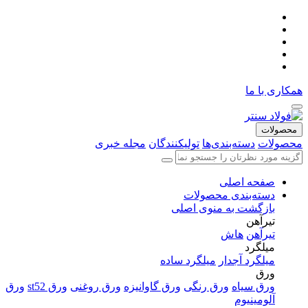
همکاری با ما
محصولات
محصولات
دسته‌بندی‌ها
تولیکنندگان
مجله خبری
صفحه اصلی
دسته‌بندی محصولات
بازگشت به منوی اصلی
تیرآهن
تیرآهن
هاش
میلگرد
میلگرد آجدار
میلگرد ساده
ورق
ورق سیاه
ورق رنگی
ورق گاوانیزه
ورق روغنی
ورق st52
ورق
آلومینیوم