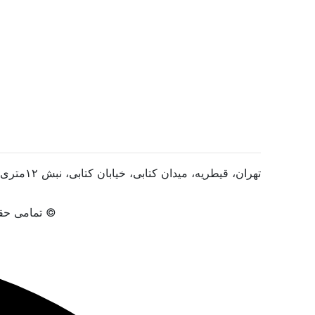
تهران، قیطریه، میدان کتابی، خیابان کتابی، نبش ۱۲متری، پلاک ۲، واحد ۱۴
© تمامی حقو