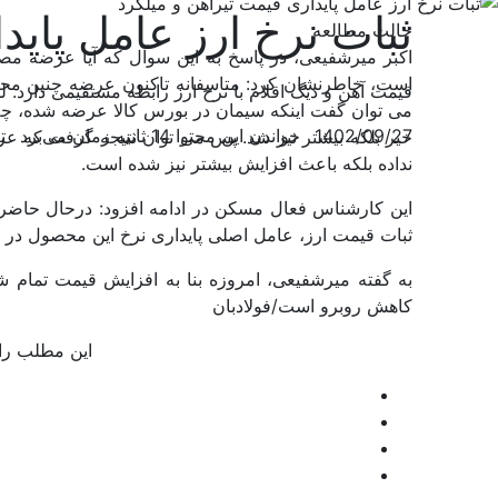
ثبات نرخ ارز عامل پاید
حالت مطالعه
اکبر میرشفیعی، در پاسخ به این سوال که آیا عرضه مص
است، خاطرنشان کرد: متاسفانه تاکنون عرضه چنین محص
قیمت آهن و دیگ اقلام با نرخ ارز رابطه مستقیمی دارد. ل
می توان گفت اینکه سیمان در بورس کالا عرضه شده، چه
1402/09/27
خواندن این محتوا 14 ثانیه زمان می‌برد
تع
خیر بلکه بیشتر نیز شد. پس می توان نتیجه گرفت که ع
نداده بلکه باعث افزایش بیشتر نیز شده است.
این کارشناس فعال مسکن در ادامه افزود: درحال حاضر، اگ
ثبات قیمت ارز، عامل اصلی پایداری نرخ این محصول در ب
به گفته میرشفیعی، امروزه بنا به افزایش قیمت تمام ش
کاهش روبرو است/فولادبان
این مطلب را 