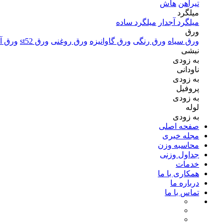
تیرآهن
هاش
میلگرد
میلگرد آجدار
میلگرد ساده
ورق
ورق سیاه
ورق رنگی
ورق گاوانیزه
ورق روغنی
ورق st52
ورق آل
نبشی
به زودی
ناودانی
به زودی
پروفیل
به زودی
لوله
به زودی
صفحه اصلی
مجله خبری
محاسبه وزن
جداول وزنی
خدمات
همکاری با ما
درباره ما
تماس با ما