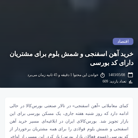
اقتصاد
خرید آهن اسفنجی و شمش بلوم برای مشتریان
دارای کد بورسی
1403/05/08
خواندن این محتوا 1 دقیقه و 45 ثانیه زمان می‌برد
تعداد بازدید: 609
کمای معاملاتی «آهن اسفنجی» در تالار صنعتی بورس‌کالا در حالی
ادامه دارد که روز شنبه هفته جاری، یک مسکن بورسی برای این
بازار تجویز شد. بورس‌کالای ایران در ابلاغیه‏‏‌ای مسیر خرید
آهن
اسفنجی
و
شمش بلوم
فولادی را برای همه مشتریان برخوردار از
کد بورسی (عموم فعالان بازار بورس) باز کرد. این مسیر، از اواخر