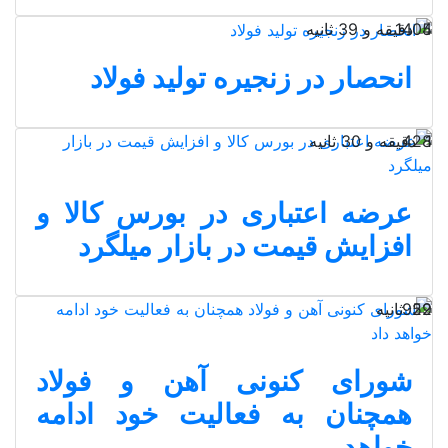
4 دقیقه و 39 ثانیه
1405
انحصار در زنجیره تولید فولاد
1 دقیقه و 30 ثانیه
428
عرضه اعتباری در بورس کالا و
افزایش قیمت در بازار میلگرد
29 ثانیه
952
شورای کنونی آهن و فولاد
همچنان به فعالیت خود ادامه
خواهد...