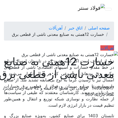
صفحه اصلی
اتاق خبر
آهن‌آلات
خسارت 12همتی به صنایع معدنی ناشی از قطعی برق
آهن‌آلات
خسارت 12همتی به صنایع
دور از انصاف است اگر گفته نشود که در تابستان امسال صنایع
در خط مقدم خسارات و آسیب‏های اقتصادی ناشی از قطعی‏های
معدنی ناشی از قطعی برق
مکرر برق بوده‏اند. موضوعی که هر سال تکرار می‌شود و
امسال نیز با رسیدن گرما به اوج بی‌سابقه تشدید شد. از صنایع
دارو‌سازی تا صنایع سیمان و فولاد از قطعی برق خسارات
1403/06/17
خواندن این محتوا 5 دقیقه و 42 ثانیه زمان می‌برد
جبران‌ناپذیری دیدند. کارشناسان معتقدند که طیفی از سیاست‌ها
تعداد بازدید: 560
از جمله نظارت و نوسازی شبکه توزیع و انتقال و همین‌طور
تنظیم قیمت در بازار انرژی لازم است.
تابستان 1403 برای صنایع کشور، به‌ویژه صنایع بزرگ و