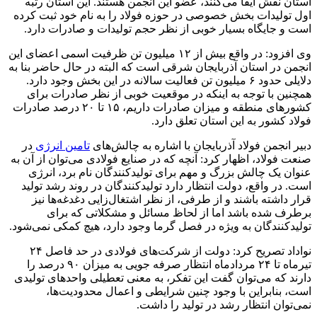
استان نقش ایفا می‌کنند، عضو این انجمن هستند. این استان رتبه
اول تولیدات بخش خصوصی در حوزه فولاد را به نام خود ثبت کرده
است و جایگاه بسیار خوبی از نظر حجم تولیدات و صادرات دارد.
وی افزود: در واقع بیش از ۱۲ میلیون تن ظرفیت اسمی اعضای این
انجمن در استان آذربایجان شرقی است که البته در حال حاضر بنا به
دلایلی حدود ۶ میلیون تن فعالیت سالانه در این بخش وجود دارد.
همچنین با توجه به اینکه در موقعیت خوبی از نظر صادرات برای
کشورهای منطقه و میزان صادرات داریم، ۱۵ تا ۲۰ درصد صادرات
فولاد کشور به این استان تعلق دارد.
دبیر انجمن فولاد آذربایجان با اشاره به چالش‌های
تامین انرژی
در
صنعت فولاد، اظهار کرد: آنچه که در صنایع فولادی می‌توان از آن به
عنوان یک چالش بزرگ و مهم برای تولیدکنندگان نام برد، انرژی
است. در واقع، دولت انتظار دارد تولیدکنندگان در روند رشد تولید
قرار داشته باشند و از طرفی، از نظر اشتغال‌زایی دغدغه‌ها نیز
برطرف شده باشد اما از لحاظ مسائل و مشکلاتی که برای
تولیدکنندگان به ویژه در فصل گرما وجود دارد، هیچ کمکی نمی‌شود.
نواداد تصریح کرد: دولت از شرکت‌های فولادی در حد فاصل ۲۴
تیرماه تا ۲۴ مردادماه انتظار صرفه جویی به میزان ۹۰ درصد را
دارند که می‌توان گفت این تفکر، به معنی تعطیلی واحدهای تولیدی
است، بنابراین با وجود چنین شرایطی و اعمال محدودیت‌ها،
نمی‌توان انتظار رشد در تولید را داشت.