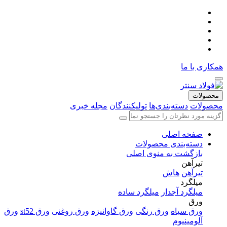
همکاری با ما
محصولات
محصولات
دسته‌بندی‌ها
تولیکنندگان
مجله خبری
صفحه اصلی
دسته‌بندی محصولات
بازگشت به منوی اصلی
تیرآهن
تیرآهن
هاش
میلگرد
میلگرد آجدار
میلگرد ساده
ورق
ورق سیاه
ورق رنگی
ورق گاوانیزه
ورق روغنی
ورق st52
ورق
آلومینیوم