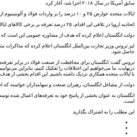
سابق آمریکا در سال ۲۰۱۸ اجرا شد، آغاز کرد.
ایالات متحده عوارض ۲۵ و ۱۰ درصد را بر واردات فولاد و آلومینیوم از کشورهای اتحادیه اروپا وضع کرد که در آن زمان انگلستان نیز شامل آن بود.
اتحادیه اروپا در تلافی این اقدام، ۲۵ درصد تعرفه بر برخی کالاهای ایالات متحده آمریکایی وضع کرد. انگلستان با وجود خروج از اتحادیه اروپا در آغاز سال ۲۰۲۱، تعرفه‌های مذکور را همچنان حفظ کرده است.
دولت انگلستان اعلام کرده که هدف از مشاوره عمومی این است که تعرف
لیز تروس وزیر تجارت بین‌الملل انگلستان اعلام کرده که مذاکرات مثب
حاصل شود.
تروس گفت: انگلستان برای محافظت از صنعت فولاد در برابر تعرفه‌ها
درنهایت، ما می‌خواهیم این اختلافات را تفکیک کنیم، بنابراین می‌توا
با ایالات متحده همکاری نزدیک داشته باشیم. این اقدام بخشی از هد
دولت از مشاغل انگلستان، رهبران صنعت و سهامداران خواسته که اطلاعات خود را ب
است.
این مطلب را به اشتراک بگذارید