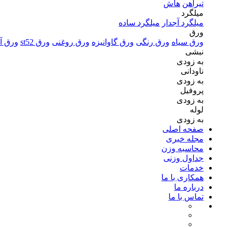
تیرآهن
هاش
میلگرد
میلگرد آجدار
میلگرد ساده
ورق
ورق سیاه
ورق رنگی
ورق گاوانیزه
ورق روغنی
ورق st52
ورق آل
نبشی
به زودی
ناودانی
به زودی
پروفیل
به زودی
لوله
به زودی
صفحه اصلی
مجله خبری
محاسبه وزن
جداول وزنی
خدمات
همکاری با ما
درباره ما
تماس با ما