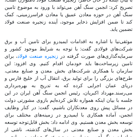
تصریح کرد: انجمن سنگ آهن می‌تواند با ورود به موضوع تامین
سنگ آهن در حوزه معادن عمیق یا معادن فراسرزمینی، کمک
کند تا ضمن افزایش ذخایر موجود، آینده زنجیره صنعت فولاد
تضمین یابد.
موثقی‌نیا با اشاره به اقدامات ایمیدرو برای تامین آب و برق
شرکت‌های فولادی گفت: با توجه به شرایط موجود کشور و
سرمایه‌گذاری‌های صورت گرفته در
زنجیره صنعت فولاد
، برای
تامین زیرساخت‌ها باید خودمان اقدام کنیم. وی افزود: این
سازمان با همکاری شرکت‌های بخش معدن و صنایع معدنی،
طرح‌های بزرگی را برای تولید برق، انتقال آب از خلیج فارس و
دریای عمان اجرایی کرده که به تدریج به بهره‌برداری
می‌رسند.مهرداد اکبریان، رئیس انجمن سنگ آهن ایران در این
جلسه با بیان اینکه همواره تلاش کرده‌ایم بازوی مشورتی دولت
در مسائل پیش روی معدنکاران باشیم، گفت: در کنار وظایف
انجمن، آماده همکاری با ایمیدرو در زمینه‌های مختلف برای
توسعه بخش معدن هستیم. وی ادامه داد: بخش قابل‌توجه توسعه
بخش معدن و صنایع معدنی در سال‌های گذشته، ناشی از
صادرات سنگ آهن بوده است. سعید عسکری‌زاده، دبیر انجمن