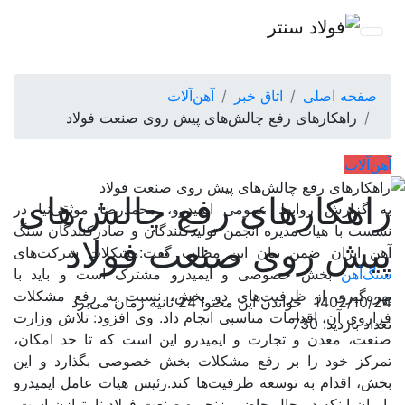
صفحه اصلی
اتاق خبر
آهن‌آلات
راهکارهای رفع چالش‌‌‌های پیش روی صنعت فولاد
آهن‌آلات
راهکارهای رفع چالش‌‌‌های
به گزارش روابط عمومی ایمیدرو، محمدرضا موثقی‌نیا در
نشست با هیات‌مدیره انجمن تولیدکنندگان و صادرکنندگان سنگ
پیش روی صنعت فولاد
آهن ایران ضمن بیان این مطلب گفت:مشکلات شرکت‌های
سنگ‌آهن
بخش خصوصی و ایمیدرو مشترک است و باید با
بهره‌گیری از ظرفیت‌های دو بخش، نسبت به رفع مشکلات
1402/10/24
خواندن این محتوا 24 ثانیه زمان می‌برد
فراروی آن، اقدامات مناسبی انجام داد. وی افزود: تلاش وزارت
تعداد بازدید: 730
صنعت، معدن و تجارت و ایمیدرو این است که تا حد امکان،
تمرکز خود را بر رفع مشکلات بخش خصوصی بگذارد و این
بخش، اقدام به توسعه ظرفیت‌ها کند.رئیس هیات عامل ایمیدرو
با بیان اینکه در حال حاضر، زنجیره صنعت فولاد نامتوازن است،