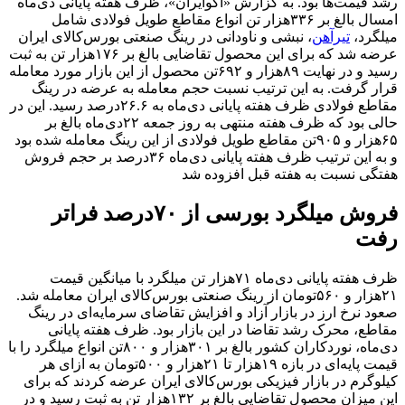
رشد قیمت‌ها بود. به گزارش «اکوایران»، ظرف هفته پایانی دی‌ماه
امسال بالغ بر ۳۳۶‌هزار تن انواع مقاطع طویل فولادی شامل
میلگرد،
تیرآهن
، نبشی و ناودانی در رینگ صنعتی بورس‌کالای ایران
عرضه شد که برای این محصول تقاضایی بالغ بر ۱۷۶‌هزار تن به ثبت
رسید و در نهایت ۸۹‌هزار و ۶۹۲تن محصول از این بازار مورد معامله
قرار گرفت. به این ترتیب نسبت حجم معامله به عرضه در رینگ
مقاطع فولادی ظرف هفته پایانی دی‌ماه به ۲۶.۶‌درصد رسید. این در
حالی بود که ظرف هفته منتهی به ‌روز جمعه ۲۲دی‌ماه بالغ بر
۶۵‌هزار و ۹۰۵تن مقاطع طویل فولادی از این رینگ معامله شده بود
و به این ترتیب ظرف هفته پایانی دی‌ماه ۳۶‌درصد بر حجم فروش
هفتگی نسبت به هفته قبل افزوده شد
فروش میلگرد بورسی از ۷۰‌درصد فراتر
رفت
ظرف هفته پایانی دی‌ماه ۷۱‌هزار تن میلگرد با میانگین قیمت
۲۱‌هزار و ۵۶۰تومان از رینگ صنعتی بورس‌کالای ایران معامله شد.
صعود نرخ ارز در بازار آزاد و افزایش تقاضای سرمایه‌‌‌ای در رینگ
مقاطع، محرک رشد تقاضا در این بازار بود. ظرف هفته پایانی
دی‌ماه، نوردکاران کشور بالغ بر ۳۰۱‌هزار و ۸۰۰تن انواع میلگرد را با
قیمت پایه‌‌‌ای در بازه ۱۹‌هزار تا ۲۱‌هزار و ۵۰۰تومان به ازای هر
کیلوگرم در بازار فیزیکی بورس‌کالای ایران عرضه کردند که برای
این میزان محصول تقاضایی بالغ بر ۱۳۲‌هزار تن به ثبت رسید و در