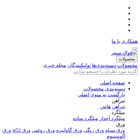
همکاری با ما
محصولات
محصولات
دسته‌بندی‌ها
تولیکنندگان
مجله خبری
صفحه اصلی
دسته‌بندی محصولات
بازگشت به منوی اصلی
تیرآهن
تیرآهن
هاش
میلگرد
میلگرد آجدار
میلگرد ساده
ورق
ورق سیاه
ورق رنگی
ورق گاوانیزه
ورق روغنی
ورق st52
ورق
آلومینیوم