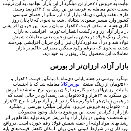
نهایت به فروش ۷۱‌هزار تن میلگرد از این بازار انجامید. به این ترتیب
نسبت حجم معامله به عرضه در این رینگ به ۲۳.۶‌درصد رسید.
ظرف هفته پایانی دی‌ماه، بازار آزاد ارز متاثر از فضای سیاسی
کشور وارد مسیر صعودی شتابانی شد، به نحوی که تا پایان روز
کاری هفته به سقف قیمت ۵۳‌هزار تومان رسید. این جریان افزایشی
در بازار آزاد ارز و بازگشت انتظارات تورمی افزایشی به بازار،
محرک رینگ فولاد در بخش میانی زنجیره یعنی معاملات شمش
فولاد شد و در ادامه نوردکاران نیز از این جریان افزایشی بهره‌‌‌مند
شدند، به‌‌‌نحوی که به‌رغم رکود سنگین مصرفی حاکم بر بازار،
معاملات این محصول رنگ رونق را به خود دید.
بازار آزاد، ارزان‌‌‌تر از بورس
میلگرد بورسی در هفته پایانی دی‌ماه با میانگین قیمت ۲۱‌هزار و
۵۶۰تومان از رینگ صنعتی
بورس‌کالا
معامله شد که با احتساب
مالیات ارزش‌افزوده و کارمزد ارکان بورس، نرخ تمام‌شده فروش
این میلگرد به ۲۳‌هزار و ۵۶۵تومان می‌‌‌رسد. این در حالی است که
در همین زمان هر کیلوگرم میلگرد در بازار آزاد تهران با نرخ ۲۳‌هزار
و ۵۰۰تومان به فروش می‌رود. بنابراین میلگرد بورسی از میلگرد
بازار آزاد گران‌تر است. این موضوع به دلیل وجود محصولات
انباشت‌شده پیشین در بازار آزاد و افزایش هزینه تولید مقاطع بر اثر
رشد بهای مواد اولیه از جمله شمش فولاد رقم خورده است. درواقع
نوردکاران در شرایط کنونی بدون زیان، امکان کاهش قیمت‌های پایه