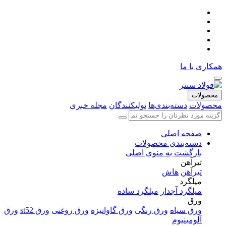
همکاری با ما
محصولات
محصولات
دسته‌بندی‌ها
تولیکنندگان
مجله خبری
صفحه اصلی
دسته‌بندی محصولات
بازگشت به منوی اصلی
تیرآهن
تیرآهن
هاش
میلگرد
میلگرد آجدار
میلگرد ساده
ورق
ورق سیاه
ورق رنگی
ورق گاوانیزه
ورق روغنی
ورق st52
ورق
آلومینیوم