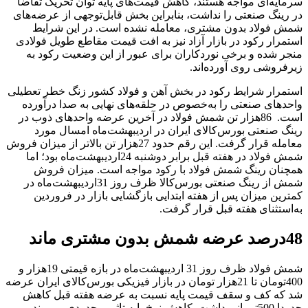
سرمایه‌‌‌ای مواجه هستند، کاهش قیمت‌های پایه توان تحریک تقاضا
در رینگ صنعتی را نداشت، بنابراین بخش قابل‌توجهی از عرضه‌‌‌های
شمش فولاد بدون مشتری، معامله نشده است. در این شرایط
استمرار رکود در بازار آزاد نیز به افت قیمت‌‌‌ مقاطع طویل فولادی
منجر شده و برخی نوردکاران برای عبور از این وضعیت رکود به
زیرفروشی روی آورده‌‌‌اند.
استمرار شرایط رکود در بخش آهن و فولاد کشور زنگ خطر تعطیلی
واحدهای صنعتی را به‌خصوص در حلقه‌‌‌های نهایی به صدا درآورده
است. 86‌هزار تن شمش فولاد در آخرین عرضه واحدهای ذوب در
رینگ صنعتی بورس‌کالای ایران در اردیبهشت‌ماه امسال مورد
معامله قرار گرفت. این رقم حدود 27‌هزار تن بالاتر از میزان فروش
شمش فولاد در هفته قبل برابر دوشنبه 24اردیبهشت‌ماه بود؛ اما
همچنان رینگ شمش فولاد با رکود مواجه است. میزان فروش
شمش از رینگ صنعتی بورس‌کالا ظرف روز 31اردیبهشت‌ماه در
کمترین میزان پس از هفته ابتدایی بازگشایی بازار در فروردین
به‌استثنای هفته قبل قرار گرفت.
48‌درصد عرضه شمش بدون مشتری ماند
شمش فولاد ظرف روز 31 اردیبهشت‌ماه در بازه قیمتی 19‌هزار و
400تومان تا 21‌هزار تومان در بازار فیزیکی بورس‌کالای ایران عرضه
شد که کف و سقف قیمت پایه نسبت به عرضه هفته قبل کاهش
حدودا 500تومانی داشت. کاهش نرخ پایه تاثیر محدودی بر روند