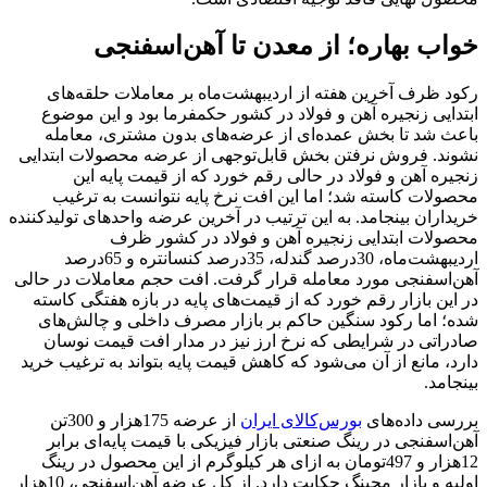
خواب بهاره؛ از معدن تا آهن‌‌‌اسفنجی
رکود ظرف آخرین هفته از اردیبهشت‌ماه بر معاملات حلقه‌‌‌های
ابتدایی زنجیره آهن و فولاد در کشور حکمفرما بود و این موضوع
باعث شد تا بخش عمده‌‌‌ای از عرضه‌‌‌های بدون مشتری، معامله
نشوند. فروش نرفتن بخش قابل‌توجهی از عرضه محصولات ابتدایی
زنجیره آهن و فولاد در حالی رقم خورد که از قیمت پایه این
محصولات کاسته شد؛ اما این افت نرخ پایه نتوانست به ترغیب
خریداران بینجامد. به این ترتیب در آخرین عرضه واحدهای تولیدکننده
محصولات ابتدایی زنجیره آهن و فولاد در کشور ظرف
اردیبهشت‌ماه، 30‌درصد گندله، 35درصد کنسانتره و 65درصد
آهن‌‌‌اسفنجی مورد معامله قرار گرفت. افت حجم معاملات در حالی
در این بازار رقم خورد که از قیمت‌های پایه در بازه هفتگی کاسته
شده؛ اما رکود سنگین حاکم بر بازار مصرف داخلی و چالش‌‌‌های
صادراتی در شرایطی که نرخ ارز نیز در مدار افت قیمت نوسان
دارد، مانع از آن می‌شود که کاهش قیمت پایه بتواند به ترغیب خرید
بینجامد.
بررسی داده‌‌‌های
بورس‌کالای ایران
از عرضه 175‌هزار و 300تن
آهن‌‌‌اسفنجی در رینگ صنعتی بازار فیزیکی با قیمت پایه‌‌‌ای برابر
12‌هزار و 497تومان به ازای هر کیلوگرم از این محصول در رینگ
اولیه و بازار مچینگ حکایت دارد. از کل عرضه آهن‌‌‌اسفنجی، 10‌هزار