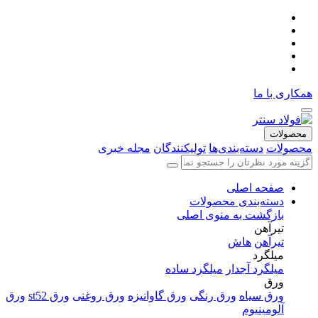
همکاری با ما
محصولات
محصولات
دسته‌بندی‌ها
تولیکنندگان
مجله خبری
صفحه اصلی
دسته‌بندی محصولات
بازگشت به منوی اصلی
تیرآهن
تیرآهن
هاش
میلگرد
میلگرد آجدار
میلگرد ساده
ورق
ورق سیاه
ورق رنگی
ورق گاوانیزه
ورق روغنی
ورق st52
ورق
آلومینیوم