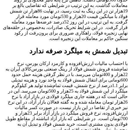
معاملات گذاشت. به این ترتیب در شرایطی که تقاضایی بالغ بر
19‌هزار تن در این رینگ به ثبت رسید، در نهایت 86‌هزار تن شمش
فولاد با میانگین قیمت 20‌هزار و 530تومان مورد معامله قرار
گرفت. به این ترتیب در این روز 52‌درصد عرضه‌‌‌ها مورد معامله
قرار گرفت. در این شرایط تحریک صادرات، به‌خصوص در حلقه‌‌‌های
نهایی زنجیره فولاد، راهکاری ضروری برای برون‌‌‌رفت از رکود
سنگین حاکم بر معاملات این زنجیره است.
تبدیل شمش به میلگرد صرفه ندارد
با احتساب مالیات ارزش‌افزوده و کارمزد ارکان بورس، نرخ
تمام‌شده فروش شمش فولاد از رینگ صنعتی بورس‌کالای ایران به
22‌هزار و 400تومان می‌‌‌رسد. با در نظر گرفتن هزینه حمل حدود
600تومانی برای انتقال شمش فولاد به واحد نورد و هزینه تبدیلی
برابر 1.1‌درصد از نرخ شمش، قیمت تمام‌شده تولید هر کیلوگرم
میلگرد از این شمش فولاد به 25‌هزار و 500تومان می‌‌‌رسد. این در
حالی است که در هفته جاری میلگرد فولادی در بازار آزاد با نرخ
26‌هزار تومان معامله شده و به گفته فعالان بازار آزاد، در این نرخ
نیز خبری از تقاضا در این بازار نیست. در صورت کسر مالیات
ارزش‌افزوده، نرخ فروش میلگرد در بازار آزاد برابر 23‌هزار و
700تومان است. در شرایطی که بازار آزاد انباشته از مقاطع طویل
فولادی بدون مشتری است، خرید شمش فولاد و تبدیل آن به
محصول نهایی فاقد توجیه اقتصادی است.