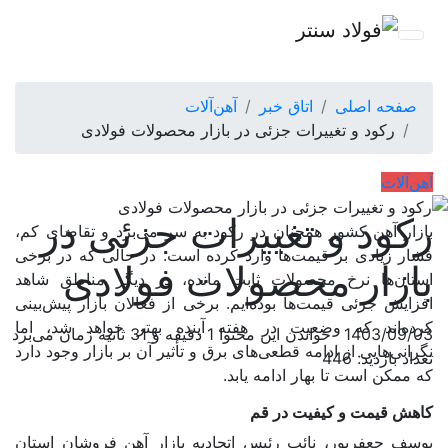
صفحه اصلی
اتاق خبر
آهن‌آلات
رکود و تغییرات جزئی در بازار محصولات فولادی
آهن‌آلات
رکود و تغییرات جزئی در
بازار
آهن
کشور همچنان در رکود به سر می‌برد و تقاضای کم،
فشار زیادی بر قیمت‌ها وارد کرده است. در حالی که در برخی
بازار محصولات فولادی
استان‌ها نرخ محصولات ثابت مانده، در دیگر مناطق شاهد
افزایش جزئی قیمت‌ها بوده‌ایم. برخی از فعالان بازار پیش‌بینی
کرده‌اند که وضعیت در هفته آینده بهتر خواهد شد، اما
1403/09/03
خواندن این محتوا 1 دقیقه و 31 ثانیه زمان می‌برد
نگرانی‌هایی از ادامه قطعی‌های برق و تأثیر آن بر بازار وجود دارد
تعداد بازدید: 446
که ممکن است تا بهار ادامه یابد.
کاهش قیمت و کیفیت در قم
یوسف جعفرپور، نائب رئیس اتحادیه بازار آهن فروشان استان