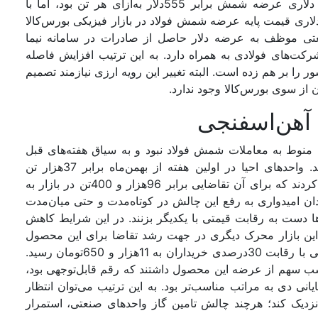
با احتساب نرخ ارز نیمایی 28‌هزار و 500تومان قیمت دلاری عرضه شمش برابر 555دلار به‌ازای هر تن بود، اما با
 توافقی، میانگین دلاری قیمت پایه عرضه شمش فولاد در بازار فیزیکی بورس‌کالا
ای صنعتی موظف به عرضه دلار حاصل از صادرات در سامانه نیما
کت‌های فولادی به همراه دارد. به این ترتیب افزایش فاصله
را بر هم زده است. البته تغییر این رویه ارزی نیازمند تصمیم
از سوی بورس‌کالا وجود ندارد.
هن‌‌‌اسفنجی
ا منوط به معاملات شمش فولاد نبود و به سیاق هفته‌‌‌های قبل
فولادسازان از عرضه آهن‌‌‌اسفنجی استقبال زیادی کردند. واحدهای احیا در اولین هفته از بهمن‌ماه برابر 37‌هزار تن
آهن‌‌‌اسفنجی را با قیمت پایه 8‌هزار و 960تومان عرضه کردند که برای آن تقاضایی برابر 96‌هزار و 400تن در بازار به
 امیدواری به رفع این چالش در کوتاه‌مدت و حتی میان‌مدت
ا دست به رقابت قیمتی با یکدیگر بزنند. در این شرایط کاهش
این بازار محرک دیگری در جهت رشد تقاضا برای این محصول
بود. به این ترتیب، میانگین موزون نرخ فروش آهن‌‌‌اسفنجی با رقابت 30درصدی خریداران به 11‌هزار و 650تومان رسید.
سفنجی رقابت 30درصدی برای کسب سهم از عرضه این محصول داشتند که رقم قابل‌توجهی بود،
صدی در رینگ هفته پایانی دی به مراتب مناسب‌تر بود. به این ترتیب می‌‌‌توان انتظار
ت نزدیک کند؛ هرچند چالش تامین گاز واحدهای صنعتی، استمرار