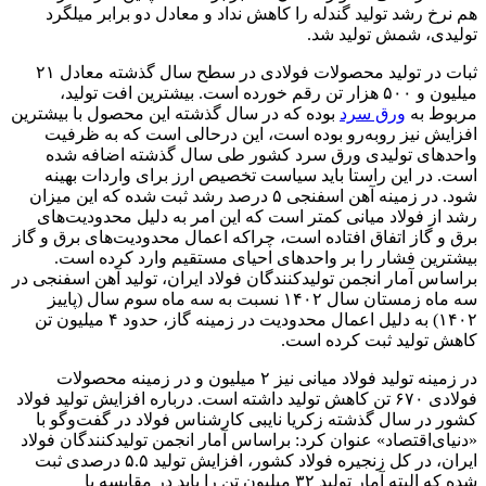
هم نرخ رشد تولید گندله را کاهش نداد و معادل دو برابر میلگرد
تولیدی، شمش تولید شد.
ثبات در تولید محصولات فولادی در سطح سال گذشته معادل ۲۱
میلیون و ۵۰۰ هزار تن رقم خورده است. بیشترین افت تولید،
مربوط به
ورق سرد
بوده که در سال گذشته این محصول با بیشترین
افزایش نیز روبه‌رو بوده است، این درحالی است که به ظرفیت
واحدهای تولیدی ورق سرد کشور طی سال گذشته اضافه شده
است. در این راستا باید سیاست تخصیص ارز برای واردات بهینه
شود. در زمینه آهن اسفنجی ۵ درصد رشد ثبت شده که این میزان
رشد از فولاد میانی کمتر است که این امر به دلیل محدودیت‌‌‌های
برق و گاز اتفاق افتاده است، چراکه اعمال محدودیت‌‌‌های برق و گاز
بیشترین فشار را بر واحدهای احیای مستقیم وارد کرده است.
براساس آمار انجمن تولیدکنندگان فولاد ایران، تولید آهن اسفنجی در
سه ماه زمستان سال ۱۴۰۲ نسبت به سه ماه سوم سال (پاییز
۱۴۰۲) به دلیل اعمال محدودیت در زمینه گاز، حدود ۴ میلیون تن
کاهش تولید ثبت کرده است.
در زمینه تولید فولاد میانی نیز ۲ میلیون و در زمینه محصولات
فولادی ۶۷۰ تن کاهش تولید داشته است. درباره افزایش تولید فولاد
کشور در سال گذشته زکریا نایبی کارشناس فولاد در گفت‌وگو با
«دنیای‌اقتصاد» عنوان کرد: براساس آمار انجمن تولیدکنندگان فولاد
ایران، در کل زنجیره فولاد کشور، افزایش تولید ۵.۵ درصدی ثبت
شده که البته آمار تولید ۳۲ میلیون تن را باید در مقایسه با