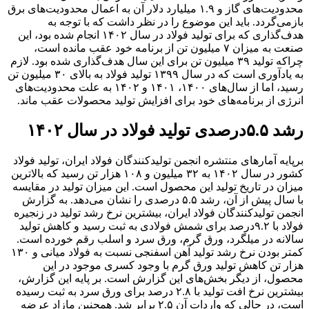
محدودیت‌‌‌های گاز و ۱.۹ میلیارد دلار آن به اعمال محدودیت‌‌‌های برق
بازمی‌‌‌گردد. باید این موضوع را در نظر داشت که با توجه به
هدف‌‌‌‌‌‌گذاری که برای تولید فولاد در سال ۱۴۰۲ انجام شده بود، این
صنعت به میزان ۷ میلیون تن از برنامه خود عقب مانده است،
چراکه تولید ۳۹ میلیون تن برای این سال هدف‌‌‌گذاری شده بود. لازم
به یادآوری است که در سال ۱۳۹۹ تولید فولاد به بالای ۳۰ میلیون تن
رسید، اما از سال‌‌‌های ۱۴۰۰، ۱۴۰۱ و ۱۴۰۲ به علت محدودیت‌‌‌های
انرژی از برنامه‌‌‌های خود برای افزایش تولید محصولات عقب ماند.
رشد ۵.۵درصدی تولید فولاد در سال ۱۴۰۲
برپایه آمارهای منتشره انجمن تولیدکنندگان فولاد ایران، تولید فولاد
کشور در سال ۱۴۰۲ به ۳۲ میلیون و ۱۰۸ هزار تن رسید که بالاترین
میزان در تاریخ تولید این محصول است. این میزان تولید در مقایسه
با سال پیش از آن، رشد ۵.۵ درصدی را نشان می‌‌‌دهد. به گزارش
انجمن تولیدکنندگان فولاد ایران، بیشترین نرخ رشد تولید در زنجیره
فولاد با ۹.۲درصد برای شمش فولادی به ثبت رسید و کاهش تولید
سالانه در میلگرد، ورق گرم، ورق سرد و اسلب رقم خورده است.
کمتر بودن نرخ رشد تولید آهن اسفنجی نسبت به فولاد میانی و ۱۳۰
هزار تن کاهش تولید ورق گرم با وجود کسری موجود در این
محصول، از دیگر بخش‌‌‌های این گزارش است. بر پایه این گزارش،
بیشترین نرخ افت تولید با ۲.۸ درصد برای ورق سرد به ثبت رسیده
است، در حالی که واردات آن ۲.۵ برابر شد. همچنین مازاد عرضه