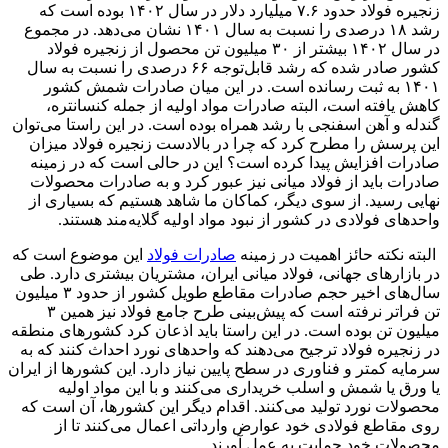
زنجیره فولاد حدود ۷.۶ میلیارد دلار در سال ۱۴۰۲ بوده است که
رشد ۱۸ درصدی را نسبت به سال ۱۴۰۱ نشان می‌‌‌دهد. در مجموع
در سال ۱۴۰۲ بیشتر از ۳۰ میلیون تن محصول از زنجیره فولاد
کشور صادر شده که رشد قابل‌توجه ۶۶ درصدی را نسبت به سال
۱۴۰۱ به ثبت رسانده است. در این میان صادرات شمش کشور
کاهش یافته است، البته صادرات مواد اولیه از جمله کنسانتره،
گندله و آهن اسفنجی با رشد همراه بوده است. در این راستا می‌‌‌توان
این پرسش را مطرح کرد که چرا در بالادست زنجیره فولاد میزان
صادرات افزایش پیدا کرده است؟ این در حالی است که در زمینه
صادرات باید از فولاد میانی نیز عبور کرد و به صادرات محصولات
نهایی رسید. از سوی دیگر، کماکان ما شاهد هستیم که بسیاری از
واحدهای فولادی در کشور از نبود مواد اولیه گلایه‌‌‌مند هستند.
البته نکته حائز اهمیت در زمینه
صادرات فولاد
این موضوع است که
در بازارهای جهانی، فولاد میانی ایران، مشتریان بیشتری دارد. طی
سال‌‌‌های اخیر حجم صادرات مقاطع طویل کشور از حدود ۳ میلیون
تن فراتر نرفته است که پیش‌بینی طرح جامع فولاد نیز همین ۳
میلیون تن بوده است. در این راستا باید اذعان کرد کشورهای منطقه
در زنجیره فولاد ترجیح می‌‌‌دهند که واحدهای نورد احداث کنند که به
سرمایه کمتر و فناوری در سطح پایین نیاز دارد. این کشورها از ایران
یا ورق یا شمش و اسلب خریداری می‌‌‌کنند و با این مواد اولیه
محصولات نورد تولید می‌‌‌کنند. اقدام دیگر این کشورها، آن است که
روی مقاطع فولادی خود عوارض وارداتی اعمال می‌‌‌کنند تا از
محصولات خود حمایت به عمل آورند.