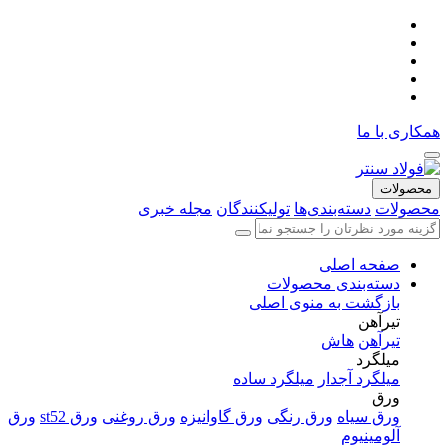
همکاری با ما
محصولات
محصولات
دسته‌بندی‌ها
تولیکنندگان
مجله خبری
صفحه اصلی
دسته‌بندی محصولات
بازگشت به منوی اصلی
تیرآهن
تیرآهن
هاش
میلگرد
میلگرد آجدار
میلگرد ساده
ورق
ورق سیاه
ورق رنگی
ورق گاوانیزه
ورق روغنی
ورق st52
ورق
آلومینیوم