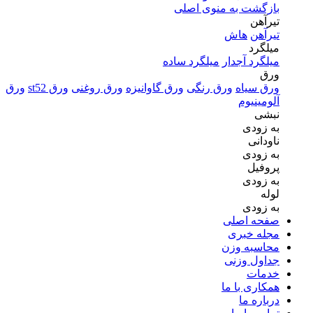
بازگشت به منوی اصلی
تیرآهن
تیرآهن
هاش
میلگرد
میلگرد آجدار
میلگرد ساده
ورق
ورق سیاه
ورق رنگی
ورق گاوانیزه
ورق روغنی
ورق st52
ورق
آلومینیوم
نبشی
به زودی
ناودانی
به زودی
پروفیل
به زودی
لوله
به زودی
صفحه اصلی
مجله خبری
محاسبه وزن
جداول وزنی
خدمات
همکاری با ما
درباره ما