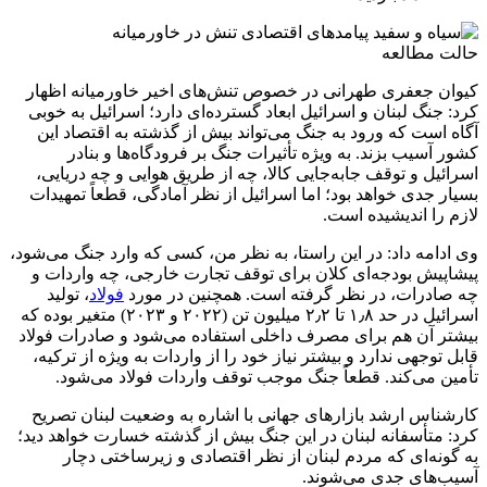
حالت مطالعه
کیوان جعفری طهرانی
در خصوص تنش‌های اخیر خاورمیانه اظهار
کرد: جنگ لبنان و اسرائیل ابعاد گسترده‌ای دارد؛ اسرائیل به خوبی
آگاه است که ورود به جنگ می‌تواند بیش از گذشته به اقتصاد این
کشور آسیب بزند. به ویژه تأثیرات جنگ بر فرودگاه‌ها و بنادر
اسرائیل و توقف جابه‌جایی کالا، چه از طریق هوایی و چه دریایی،
بسیار جدی خواهد بود؛ اما اسرائیل از نظر آمادگی، قطعاً تمهیدات
لازم را اندیشیده است.
وی ادامه داد: در این راستا، به نظر من، کسی که وارد جنگ می‌شود،
پیشاپیش بودجه‌ای کلان برای توقف تجارت خارجی، چه واردات و
چه صادرات، در نظر گرفته است. همچنین در مورد
فولاد
، تولید
اسرائیل در حد ۱٫۸ تا ۲٫۲ میلیون تن (۲۰۲۲ و ۲۰۲۳) متغیر بوده که
بیشتر آن هم برای مصرف داخلی استفاده می‌شود و صادرات فولاد
قابل توجهی ندارد و بیشتر نیاز خود را از واردات به ویژه از ترکیه،
تأمین می‌کند. قطعاً جنگ موجب توقف واردات فولاد می‌شود.
کارشناس ارشد بازارهای جهانی با اشاره به وضعیت لبنان تصریح
کرد: متأسفانه لبنان در این جنگ بیش از گذشته خسارت خواهد دید؛
به گونه‌ای که مردم لبنان از نظر اقتصادی و زیرساختی دچار
آسیب‌های جدی می‌شوند.