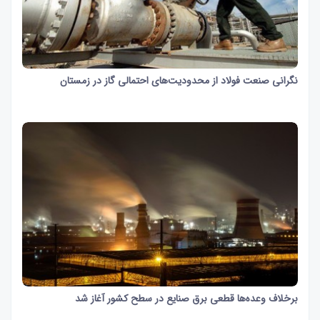
نگرانی صنعت فولاد از محدودیت‌های احتمالی گاز در زمستان
1 دقیقه و 37 ثانیه
529
برخلاف وعده‌ها قطعی برق صنایع در سطح کشور آغاز شد
27 ثانیه
895