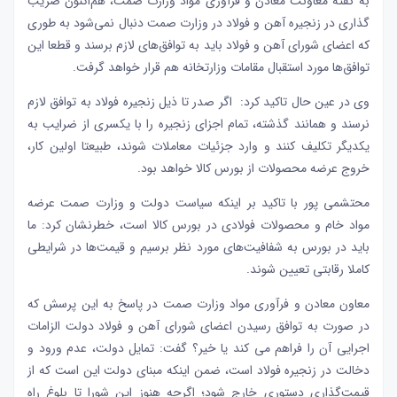
به گفته معاونت معادن و فرآوری مواد وزارت صمت، هم‌اکنون ضریب
گذاری در زنجیره آهن و فولاد در وزارت صمت دنبال نمی‌شود به طوری
که اعضای شورای آهن و فولاد باید به توافق‌های لازم برسند و قطعا این
توافق‌ها مورد استقبال مقامات وزارتخانه هم قرار خواهد گرفت.
وی در عین حال تاکید کرد: اگر صدر تا ذیل زنجیره فولاد به توافق لازم
نرسند و همانند گذشته، تمام اجزای زنجیره را با یکسری از ضرایب به
یکدیگر تکلیف کنند و وارد جزئیات معاملات شوند، طبیعتا اولین کار،
خروج عرضه محصولات از بورس کالا خواهد بود.
محتشمی پور با تاکید بر اینکه سیاست دولت و وزارت صمت عرضه
مواد خام و محصولات فولادی در بورس کالا است، خطرنشان کرد: ما
باید در بورس به شفافیت‌های مورد نظر برسیم و قیمت‌ها در شرایطی
کاملا رقابتی تعیین شوند.
معاون معادن و فرآوری مواد
وزارت صمت
در پاسخ به این پرسش که
در صورت به توافق رسیدن اعضای شورای آهن و فولاد دولت الزامات
اجرایی آن را فراهم می کند یا خیر؟ گفت: تمایل دولت، عدم ورود و
دخالت در زنجیره فولاد است، ضمن اینکه مبنای دولت این است که از
قیمت‌گذاری دستوری خارج شود؛ اگرچه هنوز این شورا تا بلوغ راه