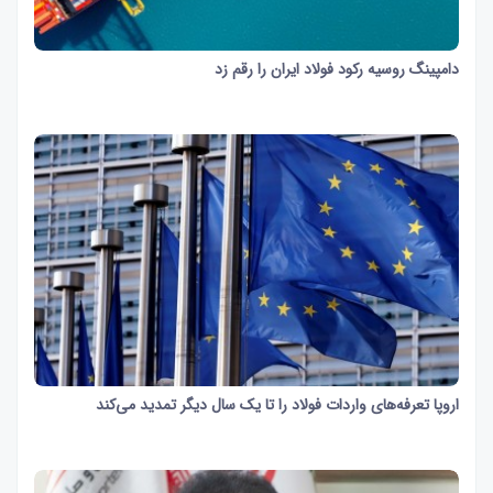
دامپینگ روسیه رکود فولاد ایران را رقم زد
20 ثانیه
958
اروپا تعرفه‌های واردات فولاد را تا یک سال دیگر تمدید می‌کند
16 ثانیه
1295