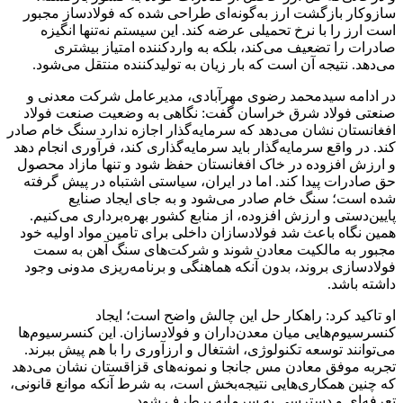
سازوکار بازگشت ارز به‌گونه‌ای طراحی شده که فولادساز مجبور
است ارز را با نرخ تحمیلی عرضه کند. این سیستم نه‌تنها انگیزه
صادرات را تضعیف می‌کند، بلکه به واردکننده امتیاز بیشتری
می‌دهد. نتیجه آن است که بار زیان به تولیدکننده منتقل می‌شود.
در ادامه سیدمحمد رضوی مهرآبادی، مدیرعامل شرکت معدنی و
صنعتی فولاد شرق خراسان گفت: نگاهی به وضعیت صنعت فولاد
افغانستان نشان می‌دهد که سرمایه‌گذار اجازه ندارد سنگ خام صادر
کند. در واقع سرمایه‌گذار باید سرمایه‌گذاری کند، فرآوری انجام دهد
و ارزش افزوده در خاک افغانستان حفظ شود و تنها مازاد محصول
حق صادرات پیدا کند. اما در ایران، سیاستی اشتباه در پیش گرفته
شده است؛ سنگ خام صادر می‌شود و به جای ایجاد صنایع
پایین‌دستی و ارزش افزوده، از منابع کشور بهره‌برداری می‌کنیم.
همین نگاه باعث شد فولادسازان داخلی برای تامین مواد اولیه خود
مجبور به مالکیت معادن شوند و شرکت‌های سنگ آهن به سمت
فولادسازی بروند، بدون آنکه هماهنگی و برنامه‌ریزی مدونی وجود
داشته باشد.
او تاکید کرد: راهکار حل این چالش واضح است؛ ایجاد
کنسرسیوم‌هایی میان معدن‌داران و فولادسازان. این کنسرسیوم‌ها
می‌توانند توسعه تکنولوژی، اشتغال و ارزآوری را با هم پیش ببرند.
تجربه موفق معادن مس جانجا و نمونه‌های قزاقستان نشان می‌دهد
که چنین همکاری‌هایی نتیجه‌بخش است، به شرط آنکه موانع قانونی،
تعرفه‌ای و دسترسی به سرمایه برطرف شود.