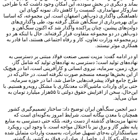
بماند و دیگری در بخش سودده، این امکان وجود داشت که با طراحی
سازوکار سهامداری، گسست را کاهش داد. نمونه گویای این
ناهماهنگی واگذاری ذوب‌آهن اصفهان است. این مجموعه، که اساسا
برای بهره‌برداری از سنگ‌آهن شکل گرفته بود، طی واگذاری‌های
دولت‌های پیشین، چنان پراکنده واگذار شد که اکنون سنگ‌آهن و
ذوب‌آهن در دو مجموعه متفاوت قرار گرفته‌اند. حال با اینکه هر دو
زیرمجموعه وزارت تعاون، کار و رفاه اجتماعی‌ هستند، اما قادر به
همکاری موثر نیستند.
او در ادامه گفت: مزیت نسبی صنعت فولاد مبتنی بر دسترسی به
نهاده‌های تولید است؛ دسترسی به نهاده‌های تولید که شامل گاز،
برق، زمین، سرمایه، نیروی انسانی و کارآفرینی است، اما در هیچ‌یک
از این بخش‌ها توسعه منسجم صورت نگرفته است. در حالی‌که در
طرح جامع فولاد پیشرفت‌هایی حاصل شد، اما در حوزه سرمایه،
حتی برای واردات ماشین‌آلات معدنکاری با مشکل روبه‌رو هستیم. با
این‌حال، سخن از افزایش حقوق دولتی تا ۵۵هزار‌ میلیارد تومان به
میان می‌آید.
دبیر انجمن سنگ‌آهن ایران توضیح داد: ساختار تصمیم‌گیری کشور
همچنان با معدن بیگانه است. شرایط امروز به‌گونه‌ای است که
نه‌تنها مزیت‌های گذشته از دست رفته، بلکه حتی دسترسی به منابع
پایه نظیر گاز و برق نیز با اختلال مواجه است. با وجود این، رویکرد
سیاستگذاران به‌جای تسهیل صادرات، به‌سمت واردات متمایل شده
و درحالی‌که کل ارز حاصل از صادرات فولاد به کشور بازگشته،