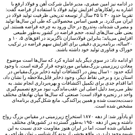
در ادامه نیز امین صفری، مدیرعامل شرکت آهن و فولاد ارفع با
اشاره به راهکارهای افزایش تولید فولاد با استفاده از قراضه گفت:
تقریبا حدود ۳۰ تا ۳۵ سال از توسعه تدریجی ظرفیت تولید فولاد در
ایران می‌گذرد. بر همین اساس محصولاتی که طی این سال‌ها تولید
و مصرف شده‌اند، به‌تدریج در حال ورود به چرخه قراضه هستند. این
یعنی طی سال‌های آینده، حجم قراضه در کشور به‌طور طبیعی
افزایش می‌یابد؛ بنابراین فولادسازان ناگزیرند در افق‌های ۵، ۱۰ و
۲۰ساله، برنامه‌ریزی دقیقی برای افزایش سهم قراضه در ترکیب
خوراک و فناوری تولید خود داشته باشند.
او ادامه داد: در سوی دیگر باید اشاره کرد که سال‌ها است موضوع
معادن زیرزمینی بزرگ‌مقیاس موردتوجه قرار گرفته است. با وجود
آنکه حدود ۱۰سال پیش در اکتشافات اولیه ذخایر بزرگ‌مقیاس در
استان یزد و برخی نقاط دیگر، وجود ذخایر قابل‌ملاحظه را نشان داد،
اما اقدام جدی برای تکمیل اکتشافات و بهره‌برداری انجام نشد. به
نظر می‌رسد دلیل اصلی این عقب‌ماندگی، نبود مرجع تصمیم‌گیری
واحد در زنجیره فولاد است؛ صنعتی که سال‌ها میان نهادهای مختلف
دست‌به‌دست شده و همین پراکندگی، مانع شکل‌گیری برنامه‌ای
مشخص شده است.
او یادآور شد: از دهه ۱۸۷۰ استخراج زیرزمینی در مقیاس بزرگ رواج
داشته و پس از دهه ۱۹۵۰ به‌طور گسترده در کشورهای مختلف
عملیاتی شده است، اما در ایران هنوز مقاومت جدی نسبت به این
شیوه وجود دارد. در واقع بخشی از بدنه کارشناسی، توان طراحی و