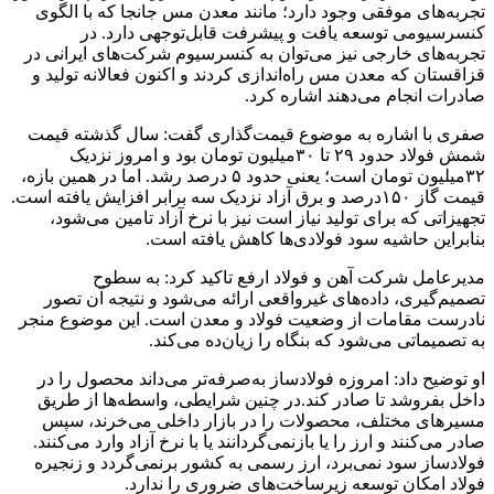
تجربه‌های موفقی وجود دارد؛ مانند معدن مس جانجا که با الگوی
کنسرسیومی توسعه یافت و پیشرفت قابل‌توجهی دارد. در
تجربه‌های خارجی نیز می‌توان به کنسرسیوم شرکت‌های ایرانی در
قزاقستان که معدن مس راه‌اندازی کردند و اکنون فعالانه تولید و
صادرات انجام می‌دهند اشاره کرد.
صفری با اشاره به موضوع قیمت‌گذاری گفت: سال گذشته قیمت
شمش فولاد حدود ۲۹ تا ۳۰‌میلیون تومان بود و امروز نزدیک
۳۲‌میلیون تومان است؛ یعنی حدود ۵ درصد رشد. اما در همین بازه،
قیمت گاز ۱۵۰درصد و برق آزاد نزدیک سه برابر افزایش یافته است.
تجهیزاتی که برای تولید نیاز است نیز با نرخ آزاد تامین می‌شود،
بنابراین حاشیه سود فولادی‌ها کاهش یافته است.
مدیرعامل شرکت آهن و فولاد ارفع تاکید کرد: به سطوح
تصمیم‌گیری، داده‌های غیرواقعی ارائه می‌شود و نتیجه آن تصور
نادرست مقامات از وضعیت فولاد و معدن است. این موضوع منجر
به تصمیماتی می‌شود که بنگاه را زیان‌ده می‌کند.
او توضیح داد: امروزه فولادساز به‌صرفه‌تر می‌داند محصول را در
داخل بفروشد تا صادر کند.در چنین شرایطی، واسطه‌ها از طریق
مسیرهای مختلف، محصولات را در بازار داخلی می‌خرند، سپس
صادر می‌کنند و ارز را یا بازنمی‌گردانند یا با نرخ آزاد وارد می‌کنند.
فولادساز سود نمی‌برد، ارز رسمی به کشور برنمی‌گردد و زنجیره
فولاد امکان توسعه زیرساخت‌های ضروری را ندارد.