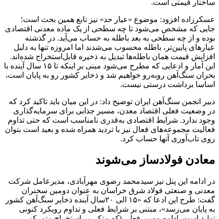
ساختار قیمتی است.
عسکرزاده افزود: موضوع «عیار حد» نیز تابع همین بحث است؛
جایی که مشخص می‌شود تا چه سطحی از یک ماده معدنی اقتصادی
بوده و از چه سطحی به بعد باطله به حساب می‌آید. در گذشته
عیارهای پایین‌تر، باطله محسوب می‌شدند اما امروزه تنها به دلیل
افزایش قیمت همان باطله‌ها تبدیل به ذخیره قابل‌استخراج شده‌اند.
این آمار و ادعایی که مطرح می‌شود مبنی بر اینکه تا ۱۵ سال آینده با
بحران سنگ‌آهن روبه‌رو خواهیم شد و ذخایر کشور رو به پایان است،
اساسا برداشت درستی نیست.
دبیر انجمن سنگ‌آهن ایران توضیح داد: در این میان باید تاکید کرد که
در وضعیت فعلی اقتصاد معدن، مسیر جذابی برای سرمایه‌گذاری
وجود ندارد. شرایط اقتصادی به‌قدری نامناسب است که حتی تداوم
فعالیت مجموعه‌های فعال نیز با تردید همراه شده و بعید است بتوان
روی تاب‌آوری آنها حساب کرد.
معادن فولادساز می‌شوند
در ادامه این پنل نیز سیدمحمد رضوی مهرآبادی، مدیرعامل شرکت
معدنی و صنعتی فولاد شرق خراسان به عنوان دومین سخنران
گفت: طرح این ادعا که «۱۵ الی ۲۰سال آینده ذخایر سنگ‌آهن کشور
به پایان می‌رسد»، مبتنی بر شرایط فعلی و تداوم رویکرد کنونی
تولید است. ادامه مسیر فعلی (که متکی بر استخراج متمرکز