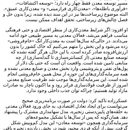
مسیر توسعه معدن فقط چهار راه دارد؛ «توسعه اکتشافات»،
«فرآوری باطله‌ها»، «معدن‌کاری فرازمینی» و« معدن‌کاری عمیق».
البته موضوع زیرساخت‌ها نیز در این سند دیده شده، زیرا بدون حل و
فصل چالش‌های زیرساختی، تحقق اهداف ممکن نیست.
او افزود: اگر شرایط معدن‌کاری از منظر اقتصادی و حتی فرهنگی
مناسب فراهم می‌شد، فعالان معدنی به مسیر طبیعی خود ادامه
می‌دادند. در حالی‌که سال‌ها است به معدن‌کار انگ «خام‌فروشی»
زده می‌شود و این بخش را متهم می‌کنیم که خاک کشور را بدون
ارزش‌افزوده صادر کرده است. با این حال، هرگز گفته نشده که
توسعه صنایع معدنی (از کنسانتره‌سازی تا گندله‌سازی) از چه
منابعی تامین شده است. واقعیت آن است که حتی یک دلار از
پول‌های نفتی و پتروشیمی وارد بخش معدن و صنایع معدنی نشده و
همه سرمایه‌گذاری‌های این حوزه از محل همین خام‌فروشی انجام
شده است. این سرمایه‌گذاری‌ها موجب شد ظرفیت صنایع معدنی
امروز از ظرفیت فولادسازی فراتر رود و ما اکنون ناچار به صادرات
مازاد تولید هستیم؛ چراکه توان جذب داخلی وجود ندارد.
عسکرزاده تاکید کرد: دولت در صورت برنامه‌ریزی صحیح
می‌توانست برای ایجاد تعادل اقتصادی، به جای ورود فعالان معدنی
به حلقه‌های پایین‌دستی زنجیره، مدل سهامداری مشترک را پیشنهاد
دهد. همان‌گونه که پس از سال‌ها با تشکیل مجموعه‌های
سرمایه‌گذاری همچون «توسعه معادن» این مدل کم‌وبیش شکل
گرفت. پیش از آنکه فردی مجبور شود در بخش زیان‌ده زنجیره باقی