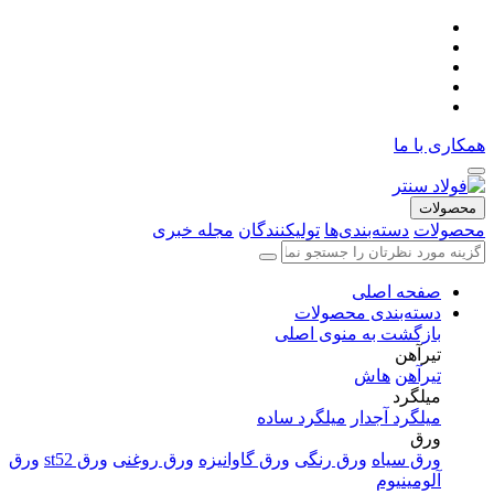
همکاری با ما
محصولات
محصولات
دسته‌بندی‌ها
تولیکنندگان
مجله خبری
صفحه اصلی
دسته‌بندی محصولات
بازگشت به منوی اصلی
تیرآهن
تیرآهن
هاش
میلگرد
میلگرد آجدار
میلگرد ساده
ورق
ورق سیاه
ورق رنگی
ورق گاوانیزه
ورق روغنی
ورق st52
ورق
آلومینیوم