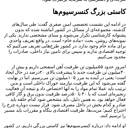
کاستی بزرگ کنسرسیوم‌ها
در ادامه این نشست تخصصی امین صفری گفت: طی سال‌های
گذشته، مجموعه‌ای از مسائل در کشور انباشته شده که بدون
پشتوانه کارشناسی تکرار می‌شوند و مبنای مشخصی ندارند. یکی از
نمونه‌های روشن، بحث «ماده خام» است. در واقع تعریف واحدی
برای ماده خام وجود ندارد. در کشور طرح‌هایی تعریف می‌کنیم که
توجیه اقتصادی ندارند و سپس برای تامین نیاز داخلی، صادرات را
محدود می‌کنیم.
امروز حدود ۵۵‌میلیون تن ظرفیت آهن اسفنجی داریم و بیش از
۴۰‌میلیون تن ظرفیت جدید با پیشرفت بالای ۲۰درصد در حال ایجاد
است؛ یعنی در آینده به مرز ۱۰۵‌میلیون تن می‌رسیم. اما در نهایت
گفته می‌شود که این ظرفیت نیازمند خوراک داخلی است و بدین
ترتیب باید عملا تمام مواد را به آنها اختصاص داد و نتیجه آن فعالیت
زنجیره‌ای است که با ۴۰ تا ۵۰درصد ظرفیت بدون برق و گاز کافی
فعال خواهد بود. به همین دلیل، باید مشخص شود کدام حلقه باید
صادر و کدام بخش در داخل مصرف شود. قرار نیست دوباره چرخ را
اختراع کنیم؛ مزیت‌ها، ظرفیت اقتصادی بنگاه و مقررات باید مسیر
را ترسیم کنند.
او ادامه داد: درباره کنسرسیوم‌ها نیز کاستی بزرگی داریم. در کشور