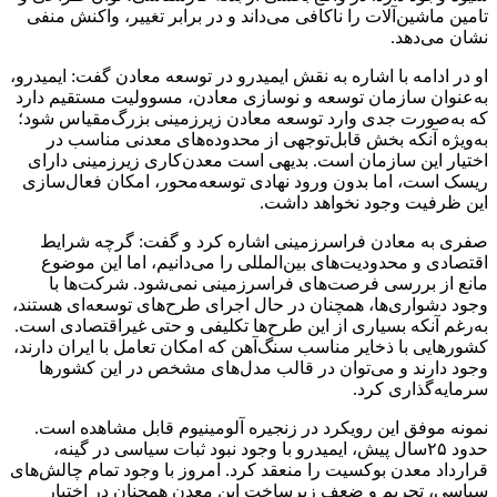
تامین ماشین‌آلات را ناکافی می‌داند و در برابر تغییر، واکنش منفی
نشان می‌دهد.
او در ادامه با اشاره به نقش ایمیدرو در توسعه معادن گفت: ایمیدرو،
به‌عنوان سازمان توسعه و نوسازی معادن، مسوولیت مستقیم دارد
که به‌صورت جدی وارد توسعه معادن زیرزمینی بزرگ‌مقیاس شود؛
به‌ویژه آنکه بخش قابل‌توجهی از محدوده‌های معدنی مناسب در
اختیار این سازمان است. بدیهی است معدن‌کاری زیرزمینی دارای
ریسک است، اما بدون ورود نهادی توسعه‌محور، امکان فعال‌سازی
این ظرفیت وجود نخواهد داشت.
صفری به معادن فراسرزمینی اشاره کرد و گفت: گرچه شرایط
اقتصادی و محدودیت‌های بین‌المللی را می‌دانیم، اما این موضوع
مانع از بررسی فرصت‌های فراسرزمینی نمی‌شود. شرکت‌ها با
وجود دشواری‌ها، همچنان در حال اجرای طرح‌های توسعه‌ای‌ هستند،
به‌رغم آنکه بسیاری از این طرح‌ها تکلیفی و حتی غیراقتصادی است.
کشورهایی با ذخایر مناسب سنگ‌آهن که امکان تعامل با ایران دارند،
وجود دارند و می‌توان در قالب مدل‌های مشخص در این کشورها
سرمایه‌گذاری کرد.
نمونه موفق این رویکرد در زنجیره آلومینیوم قابل مشاهده است.
حدود ۲۵سال پیش، ایمیدرو با وجود نبود ثبات سیاسی در گینه،
قرارداد معدن بوکسیت را منعقد کرد. امروز با وجود تمام چالش‌های
سیاسی، تحریم و ضعف زیرساخت این معدن همچنان در اختیار