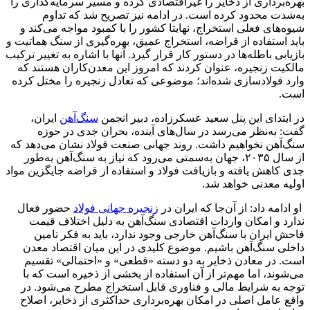
بهره‌برداری از ذخایر را غیراقتصادی کرده و مسیر سرمایه‌گذاری را
به‌شدت محدود کرده است. در ادامه نیز تصریح شد که تداوم
شیوه‌های فعلی استخراج، نهایتا کشور را با کمبود مواجه می‌کند و
باید استفاده از قراضه، استخراج عمیق، بهره‌گیری از سنگ هماتیت و
بازیابی باطله‌ها در دستور کار قرار گیرد. آنها با اشاره به تغییر ترکیب
مالکیت زنجیره، عنوان کردند که امروز این معدن‌کاران هستند که
وارد فولادسازی شده‌اند؛ موضوعی که تعادل زنجیره را مختل کرده
است.
در ابتدای این پنل سعید عسکرزاده، دبیر انجمن
سنگ‌آهن
ایران،
گفت: به‌نظر می‌رسد در سال‌های آینده، بحران جدی در حوزه
سنگ‌آهن نخواهیم داشت. روند جهانی صنعت فولاد نشان می‌دهد که
از سال ۲۰۳۵، جهان به‌سمتی می‌رود که نیاز به سنگ‌آهن به‌طور
جدی کاهش یافته و بازیافت فولاد و استفاده از قراضه جایگزین مواد
اولیه معدنی خواهد شد.
او ادامه داد: از آن‌جا که ایران در
زنجیره جهانی فولاد
حضور فعال
ندارد و امکان واردات اقتصادی سنگ‌آهن به دلیل اختلاف قیمت
فاحش ایران با سنگ‌آهن خارجی وجود ندارد، باید به فکر تامین
داخلی سنگ‌آهن باشیم. موضوع کلیدی در این‌ میان اقتصاد معدن
است. در معادن ذخایر به دو دسته «قطعی» و «احتمالی» تقسیم
می‌شوند، اما مهم‌تر از آن استفاده از بخشی از ذخیره است که با
توجه به شرایط مالی و فناوری قابل استخراج مطرح می‌شود. در
واقع عامل اصلی در امکان بهره‌برداری حداکثری از ذخایر، اصلاح