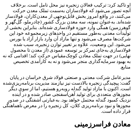
او تاکید کرد: ترکیب فعالان زنجیره نیز محل تامل است. برخلاف
آنچه تصور می‌شود که فولادسازان به‌سمت تملک معدن حرکت
می‌کنند، در واقع امروز بخش قابل‌توجهی از معدن‌کاران، فولادساز
شده‌اند. به‌عنوان نمونه، سه معدن بزرگ کشور (چادرملو، گل‌گهر و
گوهرزمین) همگی وارد حوزه فولادسازی شده‌اند. بنابراین بخشی از
تولیدات معدنی به‌طور مستقیم در واحدهای زیرمجموعه خود این
شرکت‌ها مصرف می‌شود و تنها مازاد آن وارد بازار آزاد یا بورس
می‌شود. این وضعیت، علاوه بر تغییر توازن زنجیره، سبب شده
فولادسازی به‌جای تمرکز بر توسعه عمودی (از معدن تا محصول
نهایی) در جهت تملک معادن کوچک‌مقیاس حرکت کند؛ اقدامی که نه
به بهبود سرمایه‌گذاری منجر می‌شود و نه به کارآمدی تخصیص
منابع.
مدیرعامل شرکت معدنی و صنعتی فولاد شرق خراسان در پایان
گفت: پیچیدگی زنجیره بالادست نیز نیازمند مدیریت برنامه‌ریزی‌شده
است. اکنون با مازاد تولید گندله روبه‌رو هستیم، اما از سوی دیگر
مجوزهای متعددی برای تولید آهن‌اسفنجی صادر شده و در آینده
نزدیک کمبود گندله محتمل خواهد بود. به‌عبارتی آشفتگی در صدور
مجوزها و نبود برنامه‌ریزی کلان، کل زنجیره را در معرض ناهماهنگی
قرار داده است.
معادن فراسرزمینی