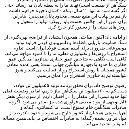
سنگ‌آهن از طبیعت است) نهایتا ما را به نقطه پایان می‌رساند. حتی
اگر گفته شود نه تنها ۲۰ سال، بلکه ۳۰سال ذخیره خواهیم داشت،
باز هم در نهایت این منبع طبیعی محدود پایان می‌پذیرد. بنابراین،
برای عبور از این چالش نخست باید رویکرد تولید را متحول و
روش‌های سنتی را از دستور کار خارج کرد.
او ادامه داد: اکنون مباحثی همچون استفاده از قراضه، بهره‌گیری از
سنگ هماتیت، بازیابی باطله‌ها و دانش‌بنیان‌ کردن فرآیند تولید،
موضوعاتی ضروری برای آینده صنعت فولاد ایران است. تداوم
استخراج با روش‌ها و تکنولوژی فعلی، ما را با کمبود مواجه می‌کند.
کافی است نگاهی به شاخص عمق حفاری بیندازیم؛ میانگین عمق
حفاری ما حدود یک‌چهارم میانگین جهانی است؛ یعنی عمده معادن
کشور همچنان با روش استخراج روباز فعالیت می‌کنند و هنوز
نتوانسته‌ایم به فناوری استخراج در اعماق برسیم.
رضوی توضیح داد: برای تحقق برنامه تولید ۵۵‌میلیون تن فولاد،
دست‌کم به ۱۶۰‌میلیون تن سنگ‌آهن نیاز داریم، اما در وضعیت فعلی
تنها حدود نیمی از این مقدار را در اختیار داریم. از سوی دیگر بخش
قابل‌توجهی از مواد معدنی فرآوری‌شده نیز صادر می‌شود. اگرچه
صادرات سنگ‌آهن خام ممنوع است، اما کنسانتره، گندله و
آهن‌اسفنجی همچنان از کشور خارج می‌شوند و حدود ۲۰درصد از
مواد فرآوری‌شده (گندله) به صادرات اختصاص می‌یابد. همین مساله
کمبود را تشدید می‌کند.