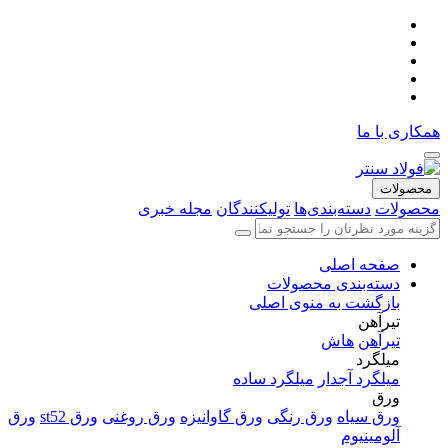
همکاری با ما
محصولات
محصولات
دسته‌بندی‌ها
تولیکنندگان
مجله خبری
صفحه اصلی
دسته‌بندی محصولات
بازگشت به منوی اصلی
تیرآهن
تیرآهن
هاش
میلگرد
میلگرد آجدار
میلگرد ساده
ورق
ورق سیاه
ورق رنگی
ورق گاوانیزه
ورق روغنی
ورق st52
ورق
آلومینیوم