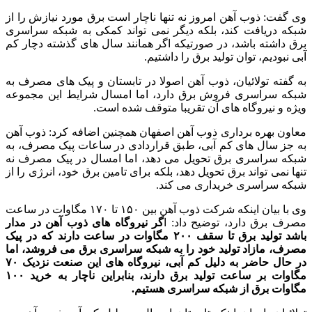
وی گفت: ذوب آهن امروز نه تنها ناچار است برق مورد نیازش را از
شبکه دریافت کند، بلکه دیگر نمی تواند کمکی به شبکه سراسری
برق داشته باشد، در صورتیکه اگر همانند سال های گذشته دچار کم
آبی نبودیم، توان تولید برق را داشتیم.
به گفته تولائیان، ذوب آهن اصولا در تابستان و پیک های مصرف به
شبکه سراسری فروش برق دارد، اما امسال شرایط این مجموعه
ویژه و نیروگاه های آن تقریبا متوقف شده است.
معاون بهره برداری ذوب آهن اصفهان همچنین اضافه کرد: ذوب آهن
به جز سال های کم آبی، طبق قراردادی در ساعات پیک مصرف، به
شبکه سراسری برق تحویل می دهد، اما امسال در پیک مصرف نه
تنها نمی تواند برق تحویل دهد، بلکه برای تامین برق خود، انرژی را از
شبکه سراسری خریداری می کند.
وی با بیان اینکه شرکت ذوب آهن بین ۱۵۰ تا ۱۷۰ مگاوات در ساعت
مصرف برق دارد، توضیح داد: ا
گر نیروگاه های ذوب آهن در مدار
باشد تولید برق تا سقف ۲۰۰ مگاوات در ساعت دارند که در پیک
مصرف، مازاد تولید خود را به شبکه سراسری برق می فروشد، اما
در حال حاضر به دلیل کم آبی، نیروگاه های این صنعت نزدیک ۷۰
مگاوات بر ساعت تولید برق دارند، بنابراین ناچار به خرید ۱۰۰
مگاوات برق از شبکه سراسری هستیم.