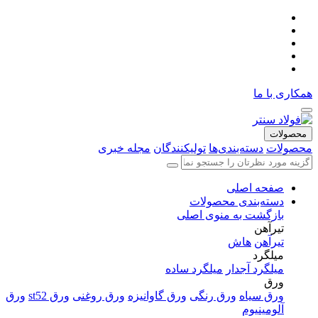
همکاری با ما
محصولات
محصولات
دسته‌بندی‌ها
تولیکنندگان
مجله خبری
صفحه اصلی
دسته‌بندی محصولات
بازگشت به منوی اصلی
تیرآهن
تیرآهن
هاش
میلگرد
میلگرد آجدار
میلگرد ساده
ورق
ورق سیاه
ورق رنگی
ورق گاوانیزه
ورق روغنی
ورق st52
ورق
آلومینیوم