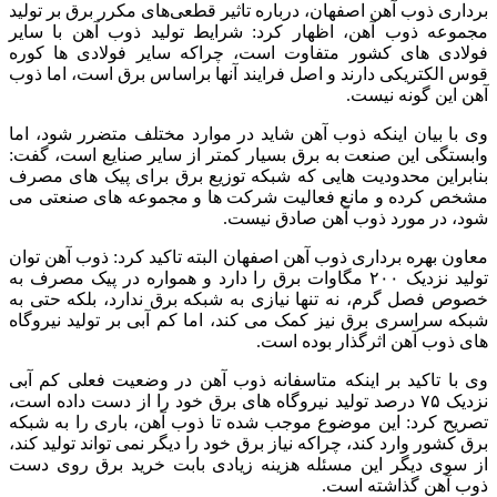
برداری ذوب آهن اصفهان، درباره تاثیر قطعی‌های مکرر برق بر تولید
مجموعه ذوب آهن، اظهار کرد: شرایط تولید ذوب آهن با سایر
فولادی های کشور متفاوت است، چراکه سایر فولادی ها کوره
قوس الکتریکی دارند و اصل فرایند آنها براساس برق است، اما ذوب
آهن این گونه نیست.
وی با بیان اینکه ذوب آهن شاید در موارد مختلف متضرر شود، اما
وابستگی این صنعت به برق بسیار کمتر از سایر صنایع است، گفت:
بنابراین محدودیت هایی که شبکه توزیع برق برای پیک های مصرف
مشخص کرده و مانع فعالیت شرکت ها و مجموعه های صنعتی می
شود، در مورد ذوب آهن صادق نیست.
معاون بهره برداری ذوب آهن اصفهان البته تاکید کرد: ذوب آهن توان
تولید نزدیک ۲۰۰ مگاوات برق را دارد و همواره در پیک مصرف به
خصوص فصل گرم، نه تنها نیازی به شبکه برق ندارد، بلکه حتی به
شبکه سراسری برق نیز کمک می کند، اما کم آبی بر تولید نیروگاه
های ذوب آهن اثرگذار بوده است.
وی با تاکید بر اینکه متاسفانه ذوب آهن در وضعیت فعلی کم آبی
نزدیک ۷۵ درصد تولید نیروگاه های برق خود را از دست داده است،
تصریح کرد: این موضوع موجب شده تا ذوب آهن، باری را به شبکه
برق کشور وارد کند، چراکه نیاز برق خود را دیگر نمی تواند تولید کند،
از سوی دیگر این مسئله هزینه زیادی بابت خرید برق روی دست
ذوب آهن گذاشته است.