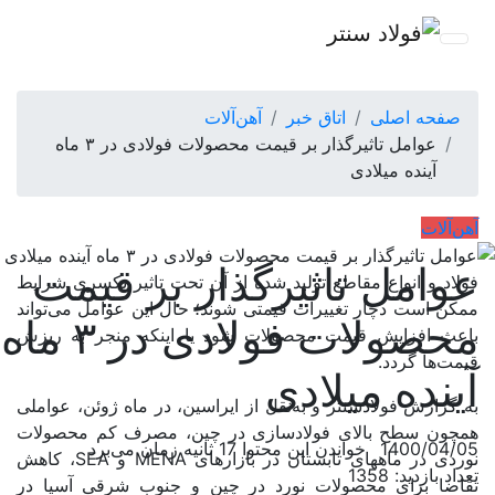
صفحه اصلی
اتاق خبر
آهن‌آلات
عوامل تاثیرگذار بر قیمت محصولات فولادی در ۳ ماه
آینده میلادی
آهن‌آلات
عوامل تاثیرگذار بر قیمت
فولاد و انواع مقاطع تولید شده از آن تحت تاثیر یکسری شرایط
ممکن است دچار تغییرات قیمتی شوند؛ حال این عوامل می‌تواند
محصولات فولادی در ۳ ماه
باعث افزایش قیمت محصولات شود یا اینکه منجر به ریزش
قیمت‌ها گردد.
آینده میلادی
به گزارش فولادسنتر و به‌نقل از ایراسین، در ماه ژوئن، عواملی
همچون سطح بالای فولادسازی در چین، مصرف کم محصولات
1400/04/05
خواندن این محتوا 17 ثانیه زمان می‌برد
نوردی در ماههای تابستان در بازارهای MENA و SEA، کاهش
تعداد بازدید: 1358
تقاضا برای محصولات نورد در چین و جنوب شرقی آسیا در