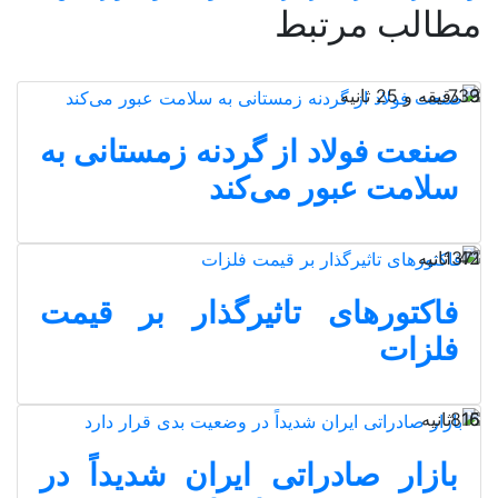
مطالب مرتبط
3 دقیقه و 25 ثانیه
739
صنعت فولاد از گردنه زمستانی به
سلامت عبور می‌کند
42 ثانیه
1371
فاکتورهای تاثیرگذار بر قیمت
فلزات
16 ثانیه
815
بازار صادراتی ایران شدیداً در