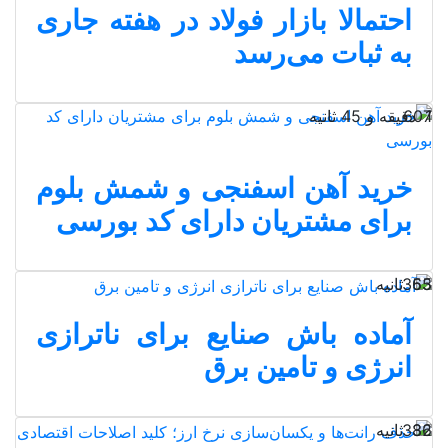
احتمالا بازار فولاد در هفته جاری
به ثبات می‌رسد
1 دقیقه و 45 ثانیه
607
خرید آهن اسفنجی و شمش بلوم
برای مشتریان دارای کد بورسی
55 ثانیه
363
آماده باش صنایع برای ناترازی
انرژی و تامین برق
32 ثانیه
386