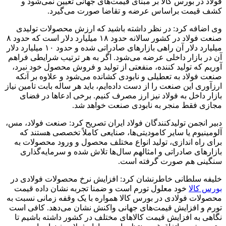
فولاد در بورس کالا بر مبنای قیمت‌های جهانی تعیین نمی‌شود و
کشف قیمت براساس عرضه و تقاضا صورت می‌گیرد.
وی اضافه کرد: در نظر داشته باشید که ارزش محصولات تولیدی
صنعت فولاد در کشور سالانه حدود ۱۸ میلیارد دلار است که حدود ۸
میلیارد دلار آن راهی بازار‌های صادراتی شده و حدود ۱۰ میلیارد دلار
آن در بازار داخلی عرضه می‌شود. اگر به هر ترتیب شرایطی فراهم
آوریم که تولید کننده، منفعتی از تولید و فروش محصول خود نبرد،
صنعت فولاد به تعطیلی و نابودی کشانده می‌شود و علاوه بر آنکه
ارزآوری این صنعت را از دست داده‌ایم، باید هر ساله بابت تامین نیاز
بازار داخل به فولاد نیز ارز مصرف کنیم. برخی ادعا‌ها در فضای
مجازی فقط منجر به نابودی صنعت خواهد شد.
دبیر انجمن تولیدکنندگان فولاد ایران تصریح کرد: صنعت فولاد، مس،
آلومینیوم یا سایر کامودیتی‌ها، صنایعی کاملاً تخصصی هستند که
برای راه اندازی، تولید انواع مختلف محصول و ورود محصولات به
بازار‌های صادراتی و امثالهم سال‌ها تلاش شده و سرمایه‌گذاری
سنگینی هم صورت گرفته است.
خلیفه سلطانی خاطرنشان کرد: افزایش نرخ محصولات فولادی در
بورس کالا
خود معلول تورم است و ضمنا تجربه نشان داده قیمت
محصولات فولادی در بورس کالا همواره با یک وقفه زمانی نسبت به
تورم و افزایش قیمت‌های جهانی واکنش نشان می‌دهد. کافی است
نگاهی به افزایش قیمت کالا‌های مختلف در کشور داشته باشیم تا