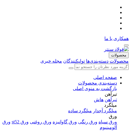
همکاری با ما
محصولات
محصولات
دسته‌بندی‌ها
تولیکنندگان
مجله خبری
صفحه اصلی
دسته‌بندی محصولات
بازگشت به منوی اصلی
تیرآهن
تیرآهن
هاش
میلگرد
میلگرد آجدار
میلگرد ساده
ورق
ورق سیاه
ورق رنگی
ورق گاوانیزه
ورق روغنی
ورق st52
ورق
آلومینیوم