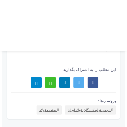
محمد وحید شیخ زاده، مدیرعامل گروه مهندسی صنعتی فکور
صنعت، طهمورث جوانبخت، مدیرعامل فولاد خراسان، نعمت الله
اسدی، مدیر تولید فناوری شرکت مهندسی فکور صنعت تهران و
چند سخنران خارجی از جمله پاتریس کریسمن سردبیر مجله
یوروژئوسروی از دیگر افرادی بودند که در این همایش به طرح
بحث درباره وضعیت صنعت فولاد در ایران و جهان پرداختند/دنیای
اقتصاد
این مطلب را به اشتراک بگذارید
برچسب‌ها:
انجمن تولیدکنندگان فولاد ایران
صنعت فولاد