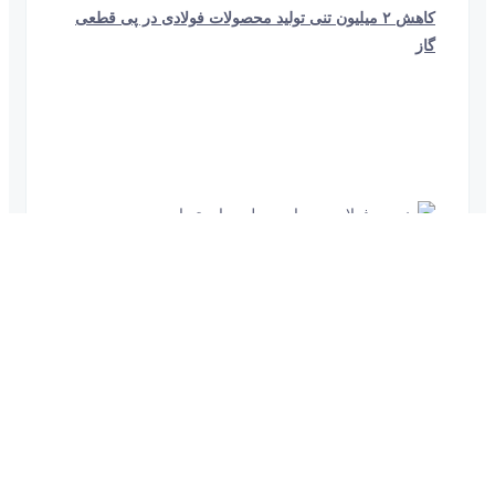
کاهش ۲ میلیون تنی تولید محصولات فولادی در پی قطعی
گاز
1 دقیقه و 18 ثانیه
1570
زنجیره فولاد به حمایت دولت وابسته‌ است
29 ثانیه
1371
بازار فولاد خوش‌بین به استمرار رشد قیمت‌های جهانی