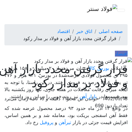
صفحه اصلی
اتاق خبر
اقتصاد
قرار گرفتن مجدد بازار آهن و فولاد بر مدار رکود
اقتصاد
قرار گرفتن مجدد بازار آهن
معاملات
بورس کالا
نشان می‌دهد از ۲ میلیون و ۱۵۸ هزار و
۳۹۵ تن محصول فولادی عرضه‌شده در بورس، ۹۴۱ هزار و ۳۷۶
و فولاد بر مدار رکود
تن یعنی ۴۳٫۶ درصد به فروش رفتند. در این راستا، با توجه به
اینکه میزان رقابت معاملات در هفته جاری، تنها روز یکشنبه بالا
بود، قیمت‌ها در
بازار آهن
نیز روند خوبی را در این روز داشتند.
1402/09/18
خواندن این محتوا 1 دقیقه و 16 ثانیه زمان می‌برد
تعداد بازدید: 690
در واقع ۱۲ آذر ماه حدود ۹۳ درصد محصول عرضه شده که
فقط آهن اسفنجی بریکت بود، معامله شد و بر همین اساس،
افزایش قیمت جزئی در بازار
تیرآهن
و
پروفیل
رخ داد.