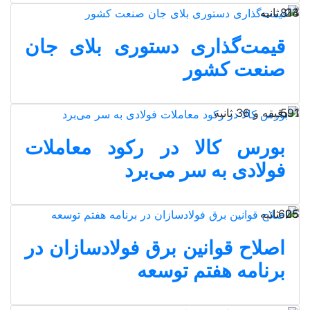
24 ثانیه
813
قیمت‌گذاری دستوری بلای جان
صنعت کشور
1 دقیقه و 36 ثانیه
591
بورس کالا در رکود معاملات
فولادی به سر می‎‌برد
25 ثانیه
605
اصلاح قوانین برق فولادسازان در
برنامه هفتم توسعه