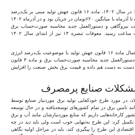
وی به ارائه‌‌ جزئیات دقیق‌‌‌تر در این باره پرداخت و گفت: در سال ۱۴۰۲، ماده ۱۶ قانون جهش تولید مبنی بر یک‌درصد
انرژی مصرفی در قبوض برق اعمال شد؛ قیمت تمام‌شده تا آذرماه با میانگین ۶۲۰تومان در جریان بود و در آذرماه ۱۴۰۲
 دیگر یعنی تبصره ۱۴ هزینه سوخت نیروگاهی و دستورالعمل جدید محاسبه صورت‌حساب برق
مصرفی، این هزینه به ۱۰۶۵تومان به ازای هر کیلووات ساعت رسید. معوقات تبصره ۱۴ نیز از ابتدای سال ۱۴۰۲
سید عباس حسینی، فعال حوزه فولاد، اقداماتی مانند اعمال ماده ۱۶ قانون جهش تولید با موضوعیت یک‌درصد انرژی
مصرفی در قبوض، تبصره ۱۴ هزینه سوخت نیروگاهی، دستورالعمل جدید محاسبه صورت‌حساب برق و ماده ۳ قانون
ه همگی دست به دست هم داده و قیمت برق بخش صنعت را افزایش
مشکلات صنایع پرمصرف
د، در مورد طرح خودکفایی تولید برق موردنیاز صنایع توسط
د تامین برق در تمام کشورهای توسعه‌یافته و در حال توسعه
کارخانه‌‌‌هایی داریم که منابع موردنیازشان مانند آب و برق
ی تکمیل کرد: این طرح به‌تنهایی خوب است ولی باید دید در چه
قتصادی این طرح را پیگیری کند، باید در مراحل اولیه نگاهی