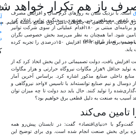
رف باز هم تکرار خواهد ش
د
ق
است. با نزدیک شدن به روزهای گرم سال و افزایش مصرف
آ
اشته باشیم. مصطفی رجبی مشهدی، سخنگوی توانیر، اعلام کرد
خانگی، باید نگاهی به چگونگی تامین برق صنایع داشته باشیم. م
ا
تامین برق صنایع در سال ۱۴۰۳ کمبودی نخواهد داشت و برنامه‌‌‌ای مبتنی بر ۱۸۰اقدام عملیاتی از سوی شرکت توانیر
م
تامین شود. اما همچنان به نظر می‌رسد بخش خصوصی نگران
د
تعداد بازدید: 618
قیمت برق تمام‌شده است. به بیان کارشناسان، قیمت تمام‌شده‌‌ برق در سال ۱۴۰۲ افزایش ۱۵۰درصدی را تجربه کرده
ک
 آسیب‌‌‌ قطعی بر صنعت افزایش یافت، دولت تصمیماتی در این بخش اتخاذ کرد که از
مهم‌ترین آنها می‌‌‌توان به مکلف کردن صنایع پرمصرف به تولید حداقل ۹هزار مگاوات نیروگاه حرارتی و هزار مگاوات
ذیر و پاک تا پایان سال ۱۴۰۴ از محل منابع داخلی صنایع مذکور اشاره کرد. براساس آخرین آمار
منتشرشده از سوی شرکت توانیر، پس از گذشت بیش از دوسال و نیم صنایع توانسته‌‌‌اند با تاسیس ۷واحد نیروگاهی و
از انرژی برق هدف‌‌‌گذاری‌شده را تولید کنند. حال باید دید دولت تا چه میزان توان
 تامین می‌کند
‌‌وگو با «دنیای‌اقتصاد» گفت: در تابستان پیش‌رو همه
، به‌ویژه برای بخش صنعت انجام شده است. وی برای توضیح این