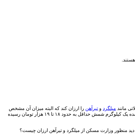
هستند.
تی مانند
میلگرد
و
تیرآهن
را ارزان کند که البته میزان آن مشخص
نیست. از طرفی در چند سال اخیر، با افزایش ۲۵ برابری قیمت گاز، رشد ۳۰ برابری قیمت برق و سایر عوامل تأثیرگذار، نرخ متوسط تمام شده یک کیلوگرم شمش حداقل به حدود ۱۸ تا ۱۹ هزار تومان رسیده
د دید منظور وزارت مسکن از میلگرد و تیرآهن ارزان چیست؟