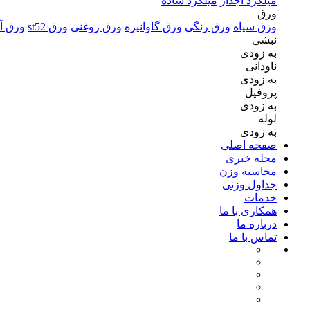
میلگرد آجدار
میلگرد ساده
ورق
ورق سیاه
ورق رنگی
ورق گاوانیزه
ورق روغنی
ورق st52
ورق آل
نبشی
به زودی
ناودانی
به زودی
پروفیل
به زودی
لوله
به زودی
صفحه اصلی
مجله خبری
محاسبه وزن
جداول وزنی
خدمات
همکاری با ما
درباره ما
تماس با ما