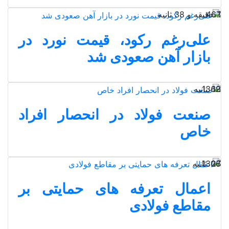
1 دقیقه و 38 ثانیه
467
علی‌رغم رکود، قیمت نورد در
بازار آهن صعودی شد
19 ثانیه
1362
صنعت فولاد در انحصار افراد
خاص
27 ثانیه
1306
اعمال تعرفه‌ های حمایتی بر
مقاطع فولادی